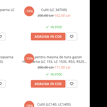
qvarna LC
Cutit (LC 347iVX)
-19%
200,00 Lei
162,00 Lei
IN STOC
ADAUGA IN COS
usqvarna
Cutit pentru masina de tuns gazon
-15%
S)
Husqvarna (LC 153, LC 153S, R53, R52S,
R1 52SV)
200,00 Lei
171,00 Lei
IN STOC
ADAUGA IN COS
Cutit (LC140, LC140S)
-18%