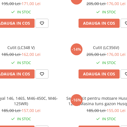
195,00 Lei
171,00 Lei
205,00 Lei
176,00 Lei
IN STOC
IN STOC
ADAUGA IN COS
ADAUGA IN COS
Cutit (LC348 V)
Cutit (LC356V)
-14%
185,00 Lei
162,00 Lei
205,00 Lei
176,00 Lei
IN STOC
IN STOC
ADAUGA IN COS
ADAUGA IN COS
oyal 146, 146S, M46-450C, M46-
Service Kit pentru motoare Hu
-16%
125WR)
123A (Masina tuns gazon Husq
140 P, LC 140 SP)
185,00 Lei
157,00 Lei
185,00 Lei
155,00 Lei
IN STOC
IN STOC