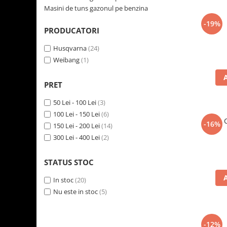
Masini de tuns gazonul pe benzina
-19%
PRODUCATORI
Husqvarna
(24)
Weibang
(1)
PRET
50 Lei - 100 Lei
(3)
100 Lei - 150 Lei
(6)
-16%
150 Lei - 200 Lei
(14)
300 Lei - 400 Lei
(2)
STATUS STOC
In stoc
(20)
Nu este in stoc
(5)
-12%