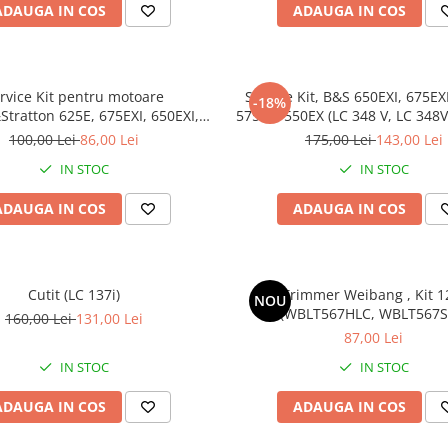
ADAUGA IN COS
ADAUGA IN COS
rvice Kit pentru motoare
Service Kit, B&S 650EXI, 675EXI
-18%
Stratton 625E, 675EXI, 650EXI,
575EX, 550EX (LC 348 V, LC 348V
- InStart (masini de tuns gazon
S, LC 347 V)
100,00 Lei
86,00 Lei
175,00 Lei
143,00 Lei
qvarna LC 347V, LC 253S)
IN STOC
IN STOC
ADAUGA IN COS
ADAUGA IN COS
Cutit (LC 137i)
Fir Trimmer Weibang , Kit 1
NOU
(WBLT567HLC, WBLT567S
160,00 Lei
131,00 Lei
87,00 Lei
IN STOC
IN STOC
ADAUGA IN COS
ADAUGA IN COS