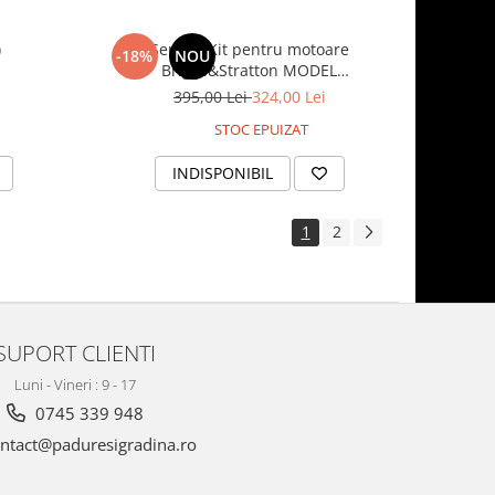
)
Service Kit pentru motoare
-18%
NOU
Briggs&Stratton MODEL
575EX/650EXi/675EXi InStart (Masina de
395,00 Lei
324,00 Lei
tuns gazon Husqvarna LC 348V, LC 253S)
STOC EPUIZAT
INDISPONIBIL
1
2
SUPORT CLIENTI
Luni - Vineri : 9 - 17
0745 339 948
ntact@paduresigradina.ro