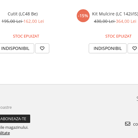
Cutit (LC48 Be)
Kit Mulcire (LC 142I/IS
-15%
195,00 Lei
162,00 Lei
430,00 Lei
364,00 Lei
STOC EPUIZAT
STOC EPUIZAT
INDISPONIBIL
INDISPONIBIL
noastre
co
ile magazinului.
litate