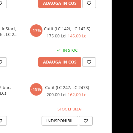
ADAUGA IN COS
 InStart,
Cutit (LC 142i, LC 142iS)
-17%
E , LC 253
175,00 Lei
145,00 Lei
IN STOC
ADAUGA IN COS
2 buc.
Cutit (LC 247, LC 247S)
-19%
LC)
200,00 Lei
162,00 Lei
STOC EPUIZAT
INDISPONIBIL