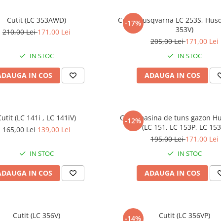
Cutit (LC 353AWD)
Cutit (Husqvarna LC 253S, Hus
-17%
353V)
210,00 Lei
171,00 Lei
205,00 Lei
171,00 Lei
IN STOC
IN STOC
ADAUGA IN COS
ADAUGA IN COS
Cutit (LC 141i , LC 141iV)
Cutit masina de tuns gazon H
-12%
(LC 151, LC 153P, LC 153
165,00 Lei
139,00 Lei
195,00 Lei
171,00 Lei
IN STOC
IN STOC
ADAUGA IN COS
ADAUGA IN COS
Cutit (LC 356V)
Cutit (LC 356VP)
-14%