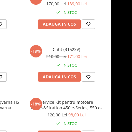
170,00 Lei
139,00 Lei
IN STOC
ADAUGA IN COS
Cutit (R152SV)
-19%
210,00 Lei
171,00 Lei
IN STOC
ADAUGA IN COS
sqvarna HS
Service Kit pentru motoare
-18%
varna LC
Briggs&Stratton 450 e-Series, 550 e-
Series (masini de tuns gazon Husqvarna
120,00 Lei
98,00 Lei
LC 140, LC 140 S, LC 247, LC 247 S)
IN STOC