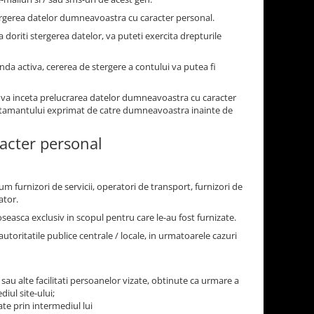
ergerea datelor dumneavoastra cu caracter personal.
a doriti stergerea datelor, va puteti exercita drepturile
anda activa, cererea de stergere a contului va putea fi
 va inceta prelucrarea datelor dumneavoastra cu caracter
simtamantului exprimat de catre dumneavoastra inainte de
racter personal
um furnizori de servicii, operatori de transport, furnizori de
ator.
oseasca exclusiv in scopul pentru care le-au fost furnizate.
ritatile publice centrale / locale, in urmatoarele cazuri
 sau alte facilitati persoanelor vizate, obtinute ca urmare a
iul site-ului;
ate prin intermediul lui