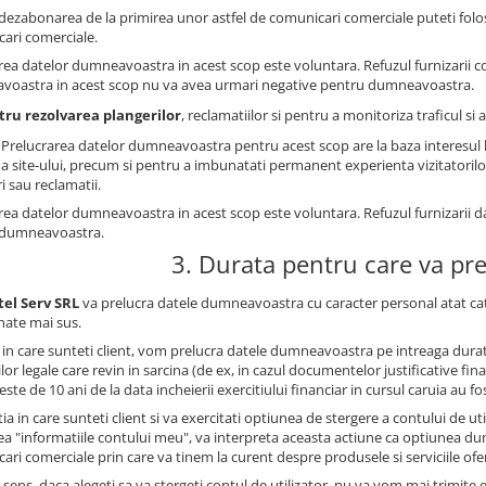
dezabonarea de la primirea unor astfel de comunicari comerciale puteti folosi
ari comerciale.
rea datelor dumneavoastra in acest scop este voluntara. Refuzul furnizarii 
oastra in acest scop nu va avea urmari negative pentru dumneavoastra.
tru rezolvarea plangerilor
, reclamatiilor si pentru a monitoriza traficul s
: Prelucrarea datelor dumneavoastra pentru acest scop are la baza interesul l
a site-ului, precum si pentru a imbunatati permanent experienta vizitatorilor 
i sau reclamatii.
rea datelor dumneavoastra in acest scop este voluntara. Refuzul furnizarii 
 dumneavoastra.
3. Durata pentru care va pr
tel Serv SRL
va prelucra datele dumneavoastra cu caracter personal atat cat
ate mai sus.
l in care sunteti client, vom prelucra datele dumneavoastra pe intreaga durat
ilor legale care revin in sarcina (de ex, in cazul documentelor justificative 
este de 10 ani de la data incheierii exercitiului financiar in cursul caruia au fo
tia in care sunteti client si va exercitati optiunea de stergere a contului de u
ea "informatiile contului meu", va interpreta aceasta actiune ca optiunea 
ri comerciale prin care va tinem la curent despre produsele si serviciile oferi
 sens, daca alegeti sa va stergeti contul de utilizator, nu va vom mai trimite e