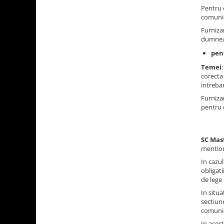
Pentru 
comunic
Furniza
dumneav
pen
Temei
corecta 
intrebar
Furniza
pentru
SC Mas
mention
In cazu
obligati
de lege 
In situa
sectiun
comunica
In acest