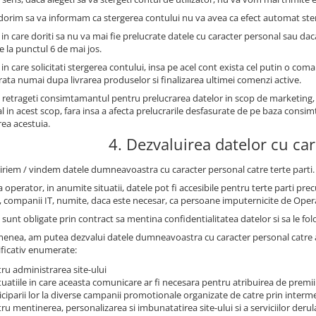
 dorim sa va informam ca stergerea contului nu va avea ca efect automat st
 in care doriti sa nu va mai fie prelucrate datele cu caracter personal sau dac
e la punctul 6 de mai jos.
 in care solicitati stergerea contului, insa pe acel cont exista cel putin o com
trata numai dupa livrarea produselor si finalizarea ultimei comenzi active.
 retrageti consimtamantul pentru prelucrarea datelor in scop de marketing,
l in acest scop, fara insa a afecta prelucrarile desfasurate de pe baza con
rea acestuia.
4. Dezvaluirea datelor cu ca
iriem / vindem datele dumneavoastra cu caracter personal catre terte parti.
 operator, in anumite situatii, datele pot fi accesibile pentru terte parti prec
, companii IT, numite, daca este necesar, ca persoane imputernicite de Oper
sunt obligate prin contract sa mentina confidentialitatea datelor si sa le fol
enea, am putea dezvalui datele dumneavoastra cu caracter personal catre auto
ficativ enumerate:
ru administrarea site-ului
ituatiile in care aceasta comunicare ar fi necesara pentru atribuirea de premii
iciparii lor la diverse campanii promotionale organizate de catre prin intermed
ru mentinerea, personalizarea si imbunatatirea site-ului si a serviciilor derul