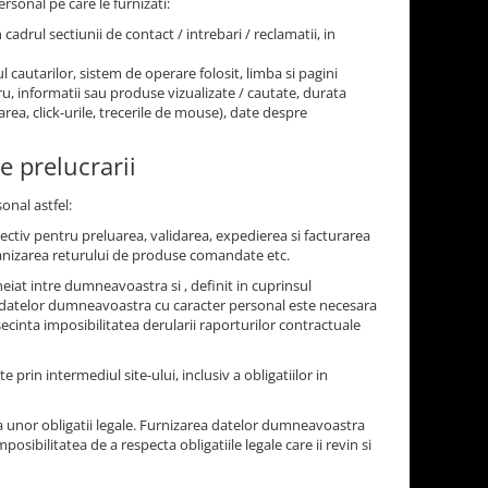
rsonal pe care le furnizati:
n cadrul sectiunii de contact / intrebari / reclamatii, in
l cautarilor, sistem de operare folosit, limba si pagini
stru, informatii sau produse vizualizate / cautate, durata
area, click-urile, trecerile de mouse), date despre
e prelucrarii
onal astfel:
pectiv pentru preluarea, validarea, expedierea si facturarea
anizarea returului de produse comandate etc.
iat intre dumneavoastra si , definit in cuprinsul
ea datelor dumneavoastra cu caracter personal este necesara
cinta imposibilitatea derularii raporturilor contractuale
te prin intermediul site-ului, inclusiv a obligatiilor in
 unor obligatii legale. Furnizarea datelor dumneavoastra
sibilitatea de a respecta obligatiile legale care ii revin si