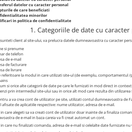
nsferul datelor cu caracter personal
turile de care beneficiati
fidentialitatea minorilor
ficari in politica de confidentialitate
1. Categoriile de date cu caracter
sunteti client al site-ului, va prelucra datele dumneavoastra cu caracter pers
e si prenume
ar de telefon
sa de e-mail
sa de facturare
sa de livrare
 referitoare la modul in care utilizati site-ul (de exemplu, comportamentul 
ains
um si orice alte categorii de date pe care le furnizati in mod direct in contextu
nzi prin intermediul site-ului sau in orice alt mod care rezulta din utilizarea s
ntru a va crea cont de utilizator pe site, utilizati contul dumneavoastra de
l afisate de aplicatiile respective: nume utilizator, adresa de e-mail.
 in care alegeti sa va creati cont de utilizator doar inainte de a finaliza coma
oastra de e-mail in baza careia va fi creat automat un cont.
 in care nu finalizati comanda, adresa de e-mail si celelalte date furnizate nu v