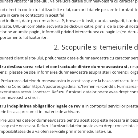
sunteti vizitator al site-ului, va prelucra datele dumneavoastra cu caracter pe
od direct in contextul utilizarii site-ului, cum ar fi datele pe care le furnizati i
ra in care ne contactati in acest fel
od indirect, date precum: adresa IP, browser folosit, durata navigarii, istoricu
alizate, URL-uri complete, secventa de click-uri catre, prin si de la site-ul no
telor pe anumite pagini, informatii privind interactiunea cu paginile (ex. derul
ortamentul utilizatorilor.
2. Scopurile si temeiurile d
sunteti client al site-ului, prelucreaza datele dumneavoastra cu caracter pers
tru desfasurarea relatiei contractuale dintre dumneavoastra si
, res
nzii plasate pe site, informarea dumneavoastra asupra starii comenzii, org
Prelucrarea datelor dumneavoastra in acest scop are la baza contractul inche
lor si Conditiilor https://paduresigradina.ro/termeni-si-conditii. Furnizar
executarea acestui contract. Refuzul furnizarii datelor poate avea drept conse
dumneavoastra si noi .
ru indeplinirea obligatiilor legale ce revin
in contextul serviciilor presta
rie fiscala, precum si in materie de arhivare.
: Prelucrarea datelor dumneavoastra pentru acest scop este necesara in baza
 scop este necesara. Refuzul furnizarii datelor poate avea drept consecinta impo
imposibilitatea de a va oferi serviciile prin intermediul site-ului.