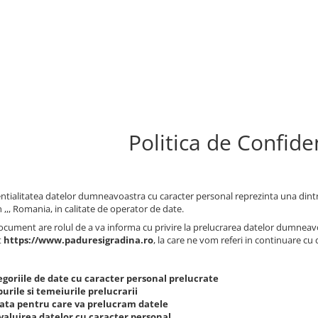
Politica de Confiden
ntialitatea datelor dumneavoastra cu caracter personal reprezinta una dintr
n ,,, Romania, in calitate de operator de date.
ocument are rolul de a va informa cu privire la prelucrarea datelor dumneavoas
t
https://www.paduresigradina.ro
, la care ne vom referi in continuare cu 
egoriile de date cu caracter personal prelucrate
urile si temeiurile prelucrarii
ata pentru care va prelucram datele
valuirea datelor cu caracter personal