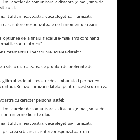
ul mijloacelor de comunicare la distanta (e-mail, sms) de
ite-ului.
antul dumneavoastra, daca alegeti sa-l furnizati.
farea casutei corespunzatoare de la momentul crearii
 optiunea de la finalul fiecarui e-mail/ sms continand
ormatiile contului meu".
consimtamantului pentru prelucrarea datelor
a site-ului, realizarea de profiluri de preferinte de
legitim al societatii noastre de a imbunatati permanent
oluntara. Refuzul furnizarii datelor pentru acest scop nu va
astra cu caracter personal astfel:
ul mijloacelor de comunicare la distanta (e-mail, sms), de
, prin intermediul site-ului.
antul dumneavoastra, daca alegeti sa-l furnizati.
mpletarea si bifarea casutei corespunzatoare din