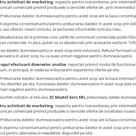
tru activitati de marketing
, respectiv pentru transmiterea, prin intermedi
nicari comerciale privind produsele si serviciile oferite de , prin intermediul s
: Prelucrarea datelor dumneavoastra pentru acest scop are la baza consimtam
ti exprima consimtamantul pentru prelucrarea datelor in acest scop prin bi
, sau ulterior crearii contului, la sectiunea informatiile contului meu.
dezabonarea de la primirea unor astfel de comunicari comerciale puteti folosi
ari comerciale. In plus, puteti sa va dezabonati prin accesarea sectiunii "Inf
rea datelor dumneavoastra in acest scop este voluntara. Refuzul furnizarii 
oastra in acest scop nu va avea urmari negative pentru dumneavoastra.
copul efectuarii diverselor analize
, raportari privind modul de functionare 
um, in principal, in vederea imbunatatiri experientei oferite pe site.
: Prelucrarea datelor dumneavoastra pentru acest scop are la baza interesul 
nta clientilor pe site. Furnizarea datelor dumneavoastra in acest scop este v
mari negative pentru dumneavoastra.
sunteti vizitator al site-ului,
SC Mastel Serv SRL
prelucreaza datele dumneavo
tru activitati de marketing
, respectiv pentru transmiterea, prin intermedi
nicari comerciale privind produsele si serviciile oferite de societatea noastra
: Prelucrarea datelor dumneavoastra pentru acest scop are la baza consimtam
ti exprima consimtamantul pentru prelucrarea datelor in acest scop prin co
rul pentru abonarea la newsletter disponibil pe site.