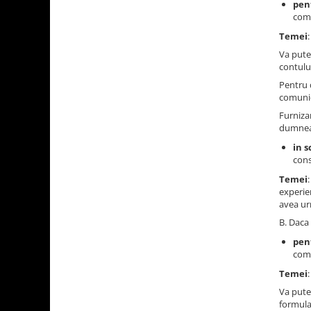
pen
comu
Temei
Va pute
contului
Pentru 
comunic
Furniza
dumneav
in s
cons
Temei
experie
avea ur
B. Daca 
pen
comu
Temei
Va pute
formula