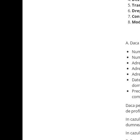
Tra
Drep
Con
Modi
A. Daca 
Num
Num
Adre
Adre
Adre
Date
dom
Prec
come
Daca pe
de profi
In cazul
dumneav
In cazul