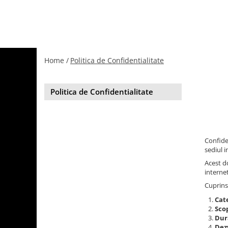
Home /
Politica de Confidentialitate
Politica de Confidentialitate
Confide
sediul i
Acest d
interne
Cuprins
Cat
Scop
Dur
Dez