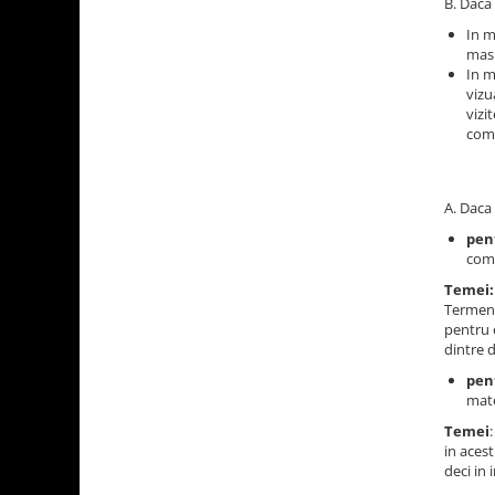
B. Daca 
In m
masu
In m
vizu
vizi
comp
A. Daca 
pen
come
Temei:
Termene
pentru 
dintre 
pent
mate
Temei
in acest
deci in 