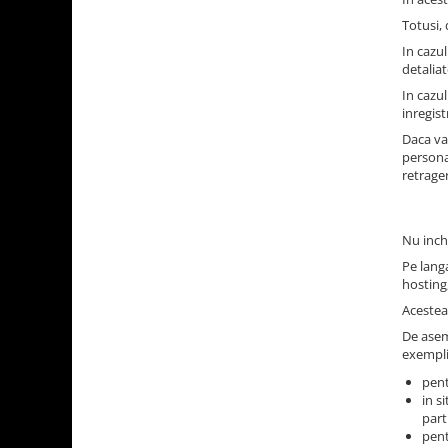
Totusi,
In cazul
detaliat
In cazul
inregis
Daca va
persona
retrage
Nu inch
Pe langa
hosting
Acestea 
De asem
exempli
pent
in s
part
pent