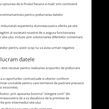
 optiunea de la finalul fiecarui e-mail/ sms continand
consimtamantului pentru prelucrarea datelor
i a imbunatati experienta dumneavoastra oferita pe site.
egitim al societatii noastre de a asigura functionarea
site-ului, inclusiv prin solutionarea diferitelor comentarii,
datelor pentru acest scop nu va avea urmari negative
elucram datele
 este necesar pentru realizarea scopurilor de prelucrare
a a raporturilor contractuale si ulterior conform
financiar-contabile pentru care termenul de pastrare prevazut
st intocmite).
tilizator, prin apasarea butonul "stergere cont" din
dumneavoastra de a va dezabona de la primirea de
te prin intermediul site-ului.
-mailuri si / sau sms-uri de acest gen.