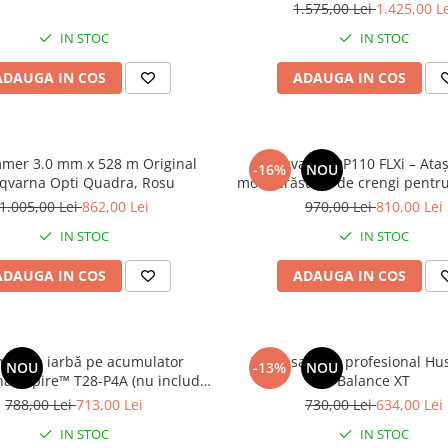
Acumulator BLi10,36.5V/2
1.575,00 Lei
1.425,00 L
IN STOC
IN STOC
ADAUGA IN COS
ADAUGA IN COS
mmer 3.0 mm x 528 m Original
Husqvarna DP110 FLXi – Ata
-16%
NOU
qvarna Opti Quadra, Rosu
motoferăstrău de crengi pentru
110iL FLXi
1.005,00 Lei
862,00 Lei
970,00 Lei
810,00 Lei
IN STOC
IN STOC
ADAUGA IN COS
ADAUGA IN COS
mer de iarbă pe acumulator
Harnasament profesional Hu
NOU
-13%
NOU
a Aspire™ T28-P4A (nu include
Balance XT
cumulator și încărcător)
788,00 Lei
713,00 Lei
730,00 Lei
634,00 Lei
IN STOC
IN STOC