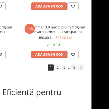
ADAUGA IN COS
Original
Fir Trimmer 3.0 mm x 240 m Original
-14%
osu
Husqvarna CoreCut, Transparent
460,00 Lei
397,00 Lei
IN STOC
ADAUGA IN COS
1
2
3
5
...
Eficiență pentru