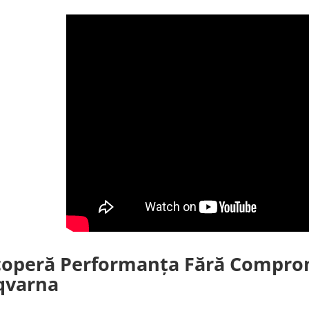
operă Performanța Fără Comprom
qvarna