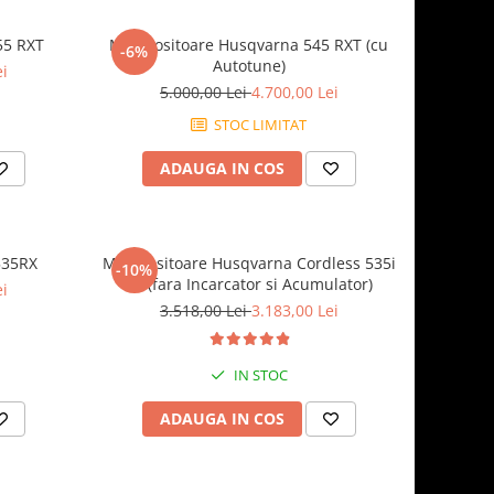
55 RXT
Motocositoare Husqvarna 545 RXT (cu
-6%
Autotune)
ei
5.000,00 Lei
4.700,00 Lei
STOC LIMITAT
ADAUGA IN COS
535RX
Motocositoare Husqvarna Cordless 535i
-10%
RX (fara Incarcator si Acumulator)
ei
3.518,00 Lei
3.183,00 Lei
IN STOC
ADAUGA IN COS