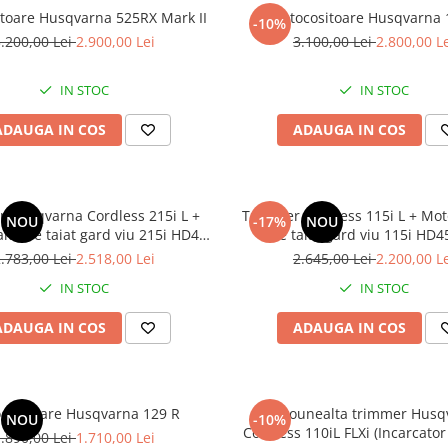
toare Husqvarna 525RX Mark II
Motocositoare Husqvarna
-10%
.200,00 Lei
2.900,00 Lei
3.100,00 Lei
2.800,00 L
IN STOC
IN STOC
ADAUGA IN COS
ADAUGA IN COS
 Husqvarna Cordless 215i L +
Trimmer Cordless 115i L + Mo
NOU
-17%
NOU
ta de taiat gard viu 215i HD45,
de taiat gard viu 115i HD45
(Incarcator QC 80 si Acumulator BLi10,
.783,00 Lei
2.518,00 Lei
2.645,00 Lei
2.200,00 L
B70, 36 V/2.0Ah)
36.5V/2.0Ah)
IN STOC
IN STOC
ADAUGA IN COS
ADAUGA IN COS
cositoare Husqvarna 129 R
Motounealta trimmer Husq
NOU
-10%
Cordless 110iL FLXi (Incarcator
.890,00 Lei
1.710,00 Lei