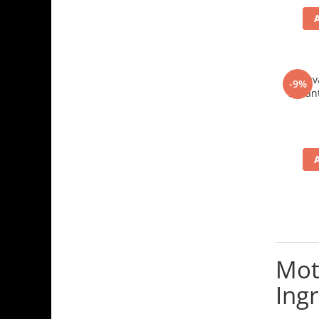
Husqv
-9%
suflan
Mot
Ingr