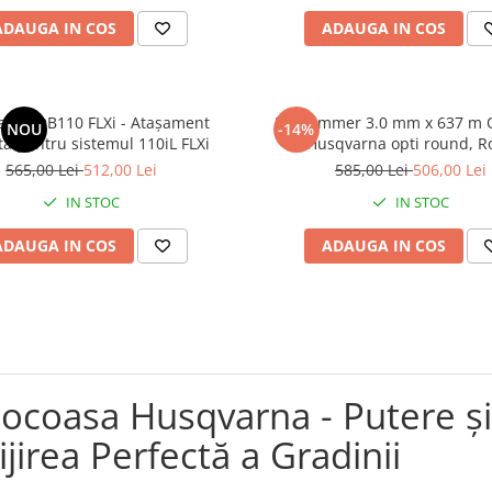
ADAUGA IN COS
ADAUGA IN COS
arna DB110 FLXi - Atașament
Fir Trimmer 3.0 mm x 637 m 
NOU
-14%
tă pentru sistemul 110iL FLXi
Husqvarna opti round, R
565,00 Lei
512,00 Lei
585,00 Lei
506,00 Lei
IN STOC
IN STOC
ADAUGA IN COS
ADAUGA IN COS
ocoasa Husqvarna - Putere și 
ijirea Perfectă a Gradinii