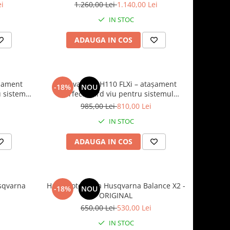
.0Ah)
acumulator și încărcător incluse
ei
1.260,00 Lei
1.140,00 Lei
IN STOC
ADAUGA IN COS
șament
Husqvarna DH110 FLXi – atașament
-18%
NOU
 sistemul
foarfecă gard viu pentru sistemul
modular 110iL FLXi
985,00 Lei
810,00 Lei
IN STOC
ADAUGA IN COS
sqvarna
Ham motocoasa Husqvarna Balance X2 -
-18%
NOU
ORIGINAL
650,00 Lei
530,00 Lei
IN STOC