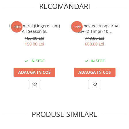
RECOMANDARI
Ulei Mineral (Ungere Lant)
Ulei Amestec Husqvarna
-19%
-19%
All Season 5L
LS+ (2-Timpi) 10 L
185,00 Lei
740,00 Lei
150,00 Lei
600,00 Lei
IN STOC
IN STOC
ADAUGA IN COS
ADAUGA IN COS
PRODUSE SIMILARE