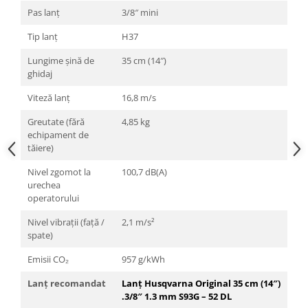
Pas lanț
3/8″ mini
Tip lanț
H37
Lungime șină de
35 cm (14″)
ghidaj
Viteză lanț
16,8 m/s
Greutate (fără
4,85 kg
echipament de
tăiere)
Nivel zgomot la
100,7 dB(A)
urechea
operatorului
Nivel vibrații (față /
2,1 m/s²
spate)
Emisii CO₂
957 g/kWh
Lanț recomandat
Lanț Husqvarna Original 35 cm (14″)
.3/8″ 1.3 mm S93G – 52 DL