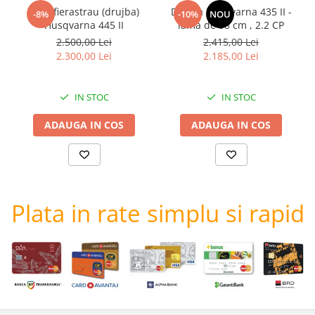
Motofierastrau (drujba)
Drujba Husqvarna 435 II -
-8%
-10%
NOU
Husqvarna 445 II
lama de 38 cm , 2.2 CP
2.500,00 Lei
2.415,00 Lei
2.300,00 Lei
2.185,00 Lei
IN STOC
IN STOC
ADAUGA IN COS
ADAUGA IN COS
Plata in rate simplu si rapid