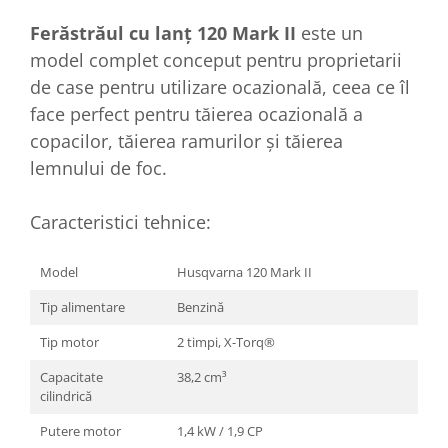
Ferăstrăul cu lanț 120 Mark II
este un
model complet conceput pentru proprietarii
de case pentru utilizare ocazională, ceea ce îl
face perfect pentru tăierea ocazională a
copacilor, tăierea ramurilor și tăierea
lemnului de foc.
Caracteristici tehnice:
Model
Husqvarna 120 Mark II
Tip alimentare
Benzină
Tip motor
2 timpi, X-Torq®
Capacitate
38,2 cm³
cilindrică
Putere motor
1,4 kW / 1,9 CP