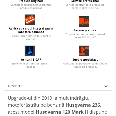
Produse originale
Service profesional
Garantam autenticitatea fiecarui
Service pentru toate produsele
produs comandat
comercializate de noi
Achita cu cardul integral sau in
Livrare gratuita
rate fara dobanda
Oriunde in tara pentru comenzi
Rapid si usor, datele tale sunt in
peste 500 de lei *
siguranta.
Achizitii SICAP
Suport specializat
Sistemul electronic de achizitii
Apeleaza-ne pentru orice intrebare
publice
legata de produse.
Descriere
Upgrade-ul din 2019 la mult îndrăgitul
motoferăstrău pe benzină
Husqvarna 236
,
acest model
Husqvarna 120 Mark II
dispune