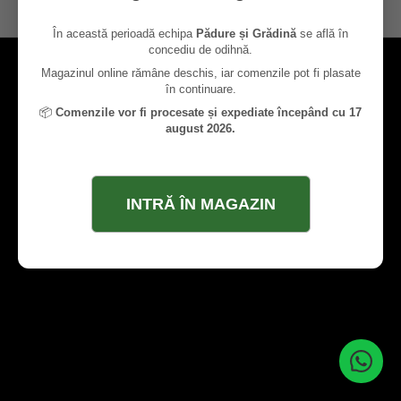
contact@paduresigradina.ro
În această perioadă echipa
Pădure și Grădină
se află în
concediu de odihnă.
Magazinul online rămâne deschis, iar comenzile pot fi plasate
în continuare.
📦
Comenzile vor fi procesate și expediate începând cu 17
august 2026.
INTRĂ ÎN MAGAZIN