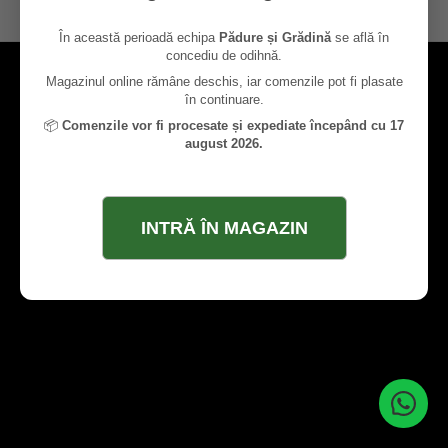
contact@paduresigradina.ro
În această perioadă echipa
Pădure și Grădină
se află în
concediu de odihnă.
Magazinul online rămâne deschis, iar comenzile pot fi plasate
în continuare.
📦
Comenzile vor fi procesate și expediate începând cu 17
august 2026.
INTRĂ ÎN MAGAZIN