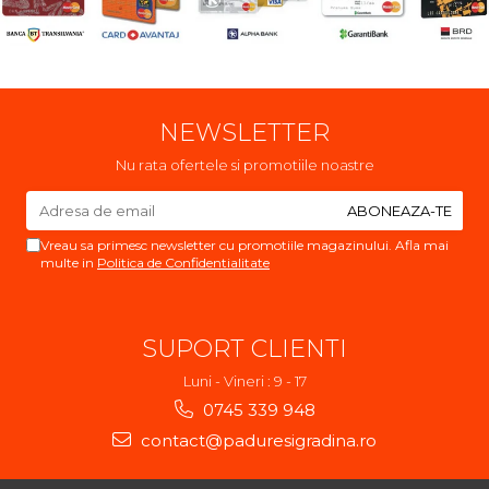
NEWSLETTER
Nu rata ofertele si promotiile noastre
Vreau sa primesc newsletter cu promotiile magazinului. Afla mai
multe in
Politica de Confidentialitate
SUPORT CLIENTI
Luni - Vineri : 9 - 17
0745 339 948
contact@paduresigradina.ro