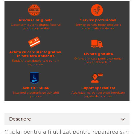
Produse originale
Service profesional
Garantam autenticitatea fiecarui
Service pentru toate produsele
produs comandat
comercializate de noi
Achita cu cardul integral sau
Livrare gratuita
in rate fara dobanda
Oriunde in tara pentru comenzi
Rapid si usor, datele tale sunt in
peste 500 de lei *
siguranta.
Achizitii SICAP
Suport specializat
Sistemul electronic de achizitii
Apeleaza-ne pentru orice intrebare
publice
legata de produse.
Descriere
Cuplaj pentru a fi utilizat pentru repararea sau