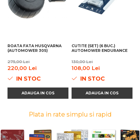
ROATA FATA HUSQVARNA
CUTITE (SET) (6 BUC.)
CU
(AUTOMOWER 305)
AUTOMOWER ENDURANCE
A
S
275,00 Lei
130,00 Lei
11
220,00 Lei
108,00 Lei
9
IN STOC
IN STOC
ADAUGA IN COS
ADAUGA IN COS
Plata in rate simplu si rapid