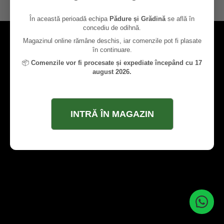
contact@paduresigradina.ro
În această perioadă echipa
Pădure și Grădină
se află în
concediu de odihnă.
Magazinul online rămâne deschis, iar comenzile pot fi plasate
în continuare.
📦
Comenzile vor fi procesate și expediate începând cu 17
august 2026.
INTRĂ ÎN MAGAZIN