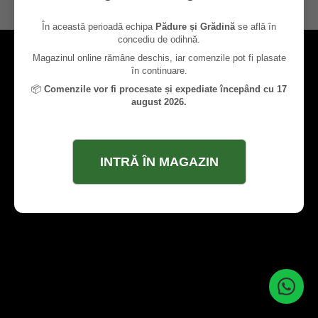
contact@paduresigradina.ro
În această perioadă echipa
Pădure și Grădină
se află în
concediu de odihnă.
Magazinul online rămâne deschis, iar comenzile pot fi plasate
în continuare.
📦
Comenzile vor fi procesate și expediate începând cu 17
august 2026.
INTRĂ ÎN MAGAZIN