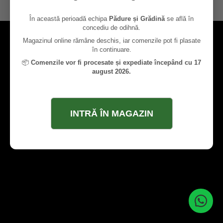
contact@paduresigradina.ro
În această perioadă echipa
Pădure și Grădină
se află în
concediu de odihnă.
Magazinul online rămâne deschis, iar comenzile pot fi plasate
în continuare.
📦
Comenzile vor fi procesate și expediate începând cu 17
august 2026.
INTRĂ ÎN MAGAZIN