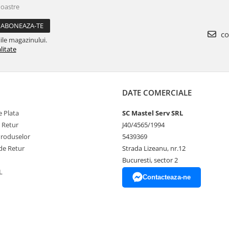
noastre
co
ile magazinului.
litate
DATE COMERCIALE
 Plata
SC Mastel Serv SRL
e Retur
J40/4565/1994
Produselor
5439369
de Retur
Strada Lizeanu, nr.12
Bucuresti, sector 2
L
Contacteaza-ne