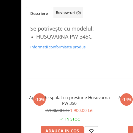
Review-uri
(0)
Descriere
Se potriveşte cu modelul
:
HUSQVARNA PW 345C
Informatii conformitate produs
Aparat de spalat cu presiune Husqvarna
Aparat 
-10%
-14%
PW 350
2.100,00 Lei
1.900,00 Lei
IN STOC
ADAUGA IN COS