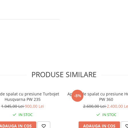
PRODUSE SIMILARE
de spalat cu presiune Turbojet
Aparat de spalat cu presiune 
-8%
Husqvarna PW 235
PW 360
1.045,00 Lei
900,00 Lei
2.600,00 Lei
2.400,00 Le
IN STOC
IN STOC
ADAUGA IN COS
ADAUGA IN COS