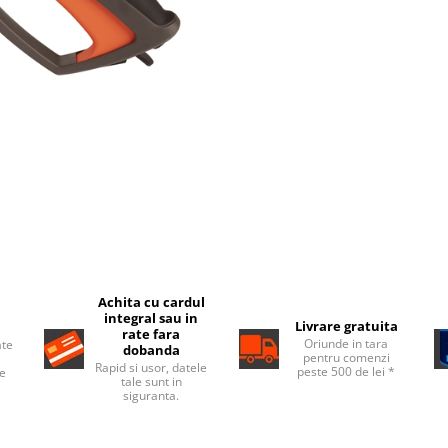
Achita cu cardul
integral sau in
Livrare gratuita
rate fara
Oriunde in tara
ate
dobanda
pentru comenzi
Rapid si usor, datele
peste 500 de lei *
de
tale sunt in
siguranta.