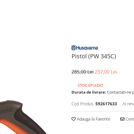
Pistol (PW 345C)
285,00 Lei
237,00 Lei
STOC EPUIZAT
Durata de livrare:
Contactati-ne p
Cod Produs:
592617633
Ai nev
Adauga la Favorite
Cere 