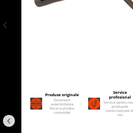
Service
Produse originale
profesional
Garantam
Service pentru to
autenticitatea
produsele
fiecarui produs
comercializate 
comandat
noi