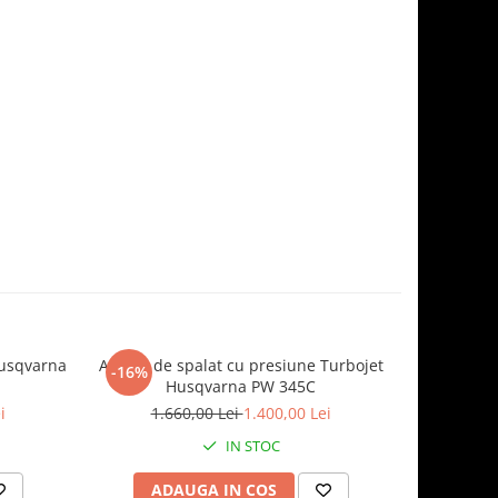
Husqvarna
Aparat de spalat cu presiune Turbojet
Aparat de
-16%
-18%
Husqvarna PW 345C
i
1.660,00 Lei
1.400,00 Lei
3.
IN STOC
ADAUGA IN COS
AD