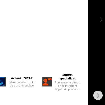
Suport
Achizitii SICAP
specializat
Sistemul electronic
Apeleaza-ne pentru
de achizitii publice
orice intrebare
legata de produse.