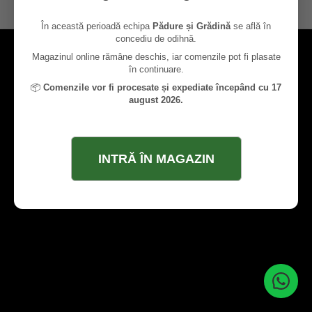
contact@paduresigradina.ro
În această perioadă echipa
Pădure și Grădină
se află în
concediu de odihnă.
Magazinul online rămâne deschis, iar comenzile pot fi plasate
în continuare.
📦
Comenzile vor fi procesate și expediate începând cu 17
august 2026.
INTRĂ ÎN MAGAZIN