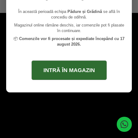
contact@paduresigradina.ro
În această perioadă echipa
Pădure și Grădină
se află în
concediu de odihnă.
Magazinul online rămâne deschis, iar comenzile pot fi plasate
în continuare.
📦
Comenzile vor fi procesate și expediate începând cu 17
august 2026.
INTRĂ ÎN MAGAZIN