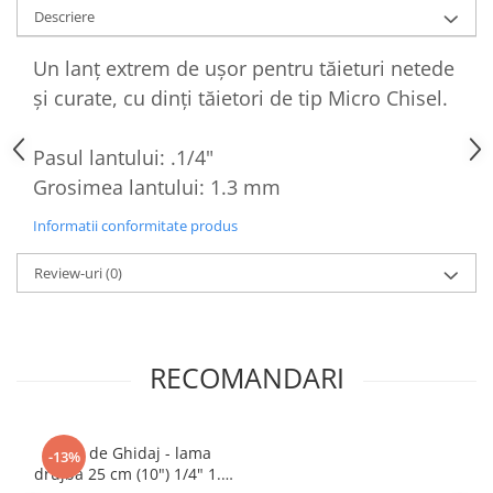
Descriere
Un lanț extrem de ușor pentru tăieturi netede
și curate, cu dinți tăietori de tip Micro Chisel.
Pasul lantului: .1/4"
Grosimea lantului: 1.3 mm
Informatii conformitate produs
Review-uri
(0)
RECOMANDARI
Sina de Ghidaj - lama
-13%
drujba 25 cm (10") 1/4" 1.3