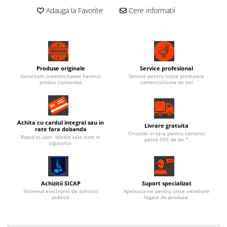
Adauga la Favorite
Cere informatii
Produse originale
Service profesional
Garantam autenticitatea fiecarui
Service pentru toate produsele
produs comandat
comercializate de noi
Achita cu cardul integral sau in
Livrare gratuita
rate fara dobanda
Oriunde in tara pentru comenzi
Rapid si usor, datele tale sunt in
peste 500 de lei *
siguranta.
Achizitii SICAP
Suport specializat
Sistemul electronic de achizitii
Apeleaza-ne pentru orice intrebare
publice
legata de produse.