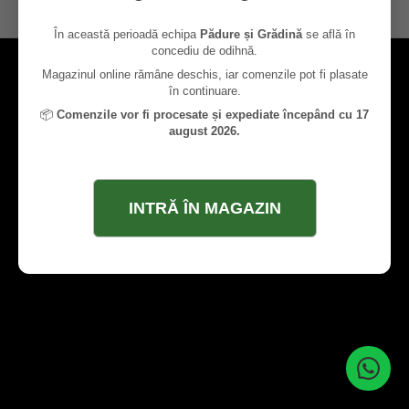
contact@paduresigradina.ro
În această perioadă echipa
Pădure și Grădină
se află în
concediu de odihnă.
Magazinul online rămâne deschis, iar comenzile pot fi plasate
în continuare.
📦
Comenzile vor fi procesate și expediate începând cu 17
august 2026.
INTRĂ ÎN MAGAZIN