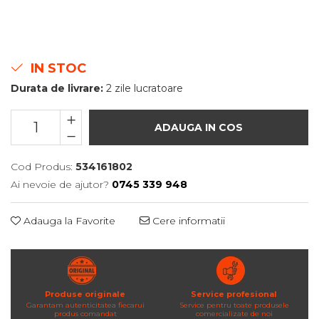
IN STOC
Durata de livrare:
2 zile lucratoare
ADAUGA IN COS
Cod Produs:
534161802
Ai nevoie de ajutor?
0745 339 948
Adauga la Favorite
Cere informatii
Produse originale
Service profesional
Garantam autenticitatea fiecarui
Service pentru toate produsele
produs comandat
comercializate de noi