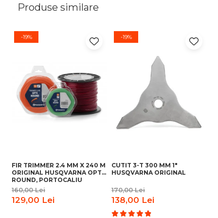
Produse similare
-19%
-19%
FIR TRIMMER 2.4 MM X 240 M
CUTIT 3-T 300 MM 1"
C
ORIGINAL HUSQVARNA OPTI
HUSQVARNA ORIGINAL
BU
ROUND, PORTOCALIU
T
160,00 Lei
170,00 Lei
17
129,00 Lei
138,00 Lei
1