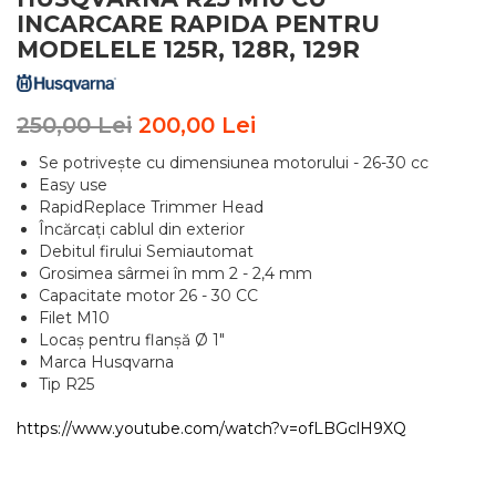
INCARCARE RAPIDA PENTRU
MODELELE 125R, 128R, 129R
250,00 Lei
200,00 Lei
Se potrivește cu dimensiunea motorului - 26-30 cc
Easy use
RapidReplace Trimmer Head
Încărcați cablul din exterior
Debitul firului Semiautomat
Grosimea sârmei în mm 2 - 2,4 mm
Capacitate motor 26 - 30 CC
Filet M10
Locaș pentru flanșă Ø 1"
Marca Husqvarna
Tip R25
https://www.youtube.com/watch?v=ofLBGclH9XQ