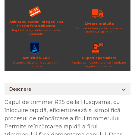
Achita cu cardul integral sau
Livrare gratuita
in rate fara dobanda
Oriunde in tara pentru comenzi
Rapid si usor, datele tale sunt in
peste 500 de lei *
siguranta.
Achizitii SICAP
Suport specializat
Sistemul electronic de achizitii
Apeleaza-ne pentru orice intrebare
publice
legata de produse.
Descriere
Capul de trimmer R25 de la Husqvarna, cu
înlocuire rapidă, eficientizează și simplifică
procesul de reîncărcare a firul trimmerului.
Permite reîncărcarea rapidă a firul
trimmerului fără demontarea capului. Doar