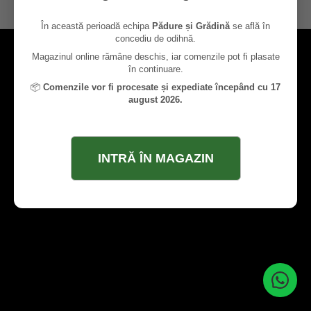
contact@paduresigradina.ro
În această perioadă echipa
Pădure și Grădină
se află în
concediu de odihnă.
Magazinul online rămâne deschis, iar comenzile pot fi plasate
în continuare.
📦
Comenzile vor fi procesate și expediate începând cu 17
august 2026.
INTRĂ ÎN MAGAZIN