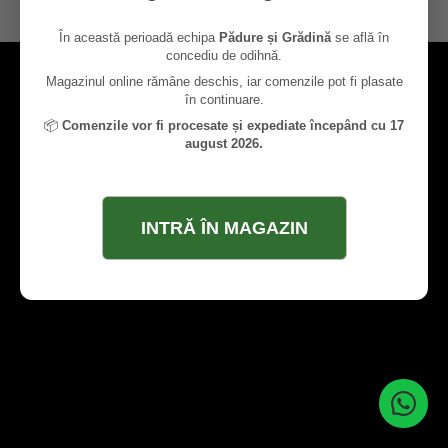
contact@paduresigradina.ro
În această perioadă echipa
Pădure și Grădină
se află în
concediu de odihnă.
Magazinul online rămâne deschis, iar comenzile pot fi plasate
în continuare.
📦
Comenzile vor fi procesate și expediate începând cu 17
august 2026.
INTRĂ ÎN MAGAZIN