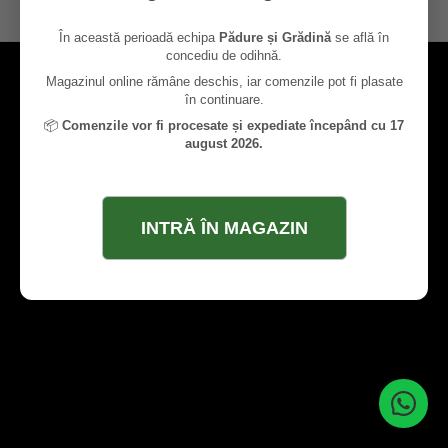
contact@paduresigradina.ro
În această perioadă echipa
Pădure și Grădină
se află în
concediu de odihnă.
Magazinul online rămâne deschis, iar comenzile pot fi plasate
în continuare.
📦
Comenzile vor fi procesate și expediate începând cu 17
august 2026.
INTRĂ ÎN MAGAZIN