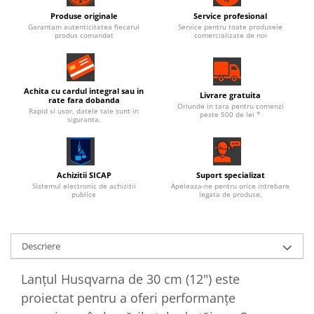
Produse originale
Service profesional
Garantam autenticitatea fiecarui
Service pentru toate produsele
produs comandat
comercializate de noi
Achita cu cardul integral sau in
Livrare gratuita
rate fara dobanda
Oriunde in tara pentru comenzi
Rapid si usor, datele tale sunt in
peste 500 de lei *
siguranta.
Achizitii SICAP
Suport specializat
Sistemul electronic de achizitii
Apeleaza-ne pentru orice intrebare
publice
legata de produse.
Descriere
Lanțul Husqvarna de 30 cm (12") este
proiectat pentru a oferi performanțe