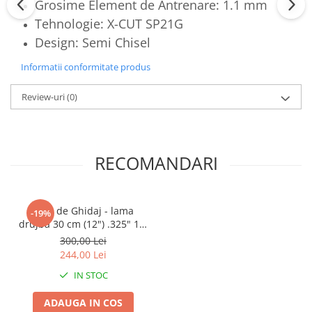
Grosime Element de Antrenare: 1.1 mm
Tehnologie: X-CUT SP21G
Design: Semi Chisel
Informatii conformitate produs
Review-uri
(0)
RECOMANDARI
Sina de Ghidaj - lama
-19%
drujba 30 cm (12") .325" 1.1
mm MINI X-Precision
300,00 Lei
244,00 Lei
IN STOC
ADAUGA IN COS