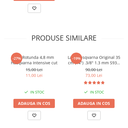
PRODUSE SIMILARE
Pila Rotunda 4,8 mm
Lant Husqvarna Original 35
-27%
-19%
Husqvarna Intensive cut
cm (14") .3/8" 1.3 mm S93G
- 52 DL pentru Husqvarna
15,00 Lei
90,00 Lei
Original 236 , 120 Mark II
11,00 Lei
73,00 Lei
IN STOC
IN STOC
ADAUGA IN COS
ADAUGA IN COS