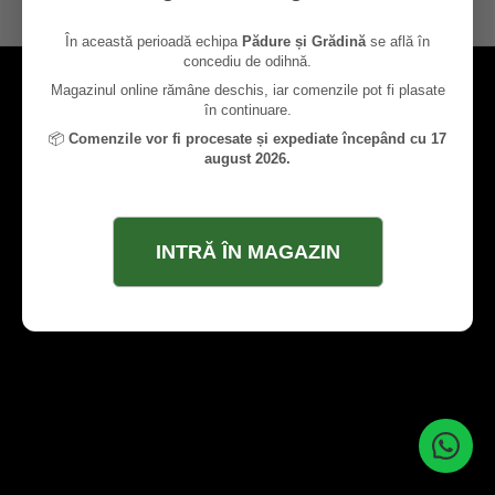
contact@paduresigradina.ro
În această perioadă echipa
Pădure și Grădină
se află în
concediu de odihnă.
Magazinul online rămâne deschis, iar comenzile pot fi plasate
în continuare.
📦
Comenzile vor fi procesate și expediate începând cu 17
august 2026.
INTRĂ ÎN MAGAZIN