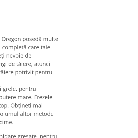
la Oregon posedă multe
tă completă care taie
eți nevoie de
gi de tăiere, atunci
iere potrivit pentru
 grele, pentru
 putere mare. Frezele
top. Obțineți mai
 volumul altor metode
ncime.
ghidare gresate, pentru