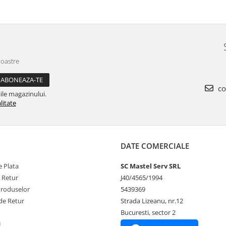
noastre
co
ile magazinului.
litate
DATE COMERCIALE
 Plata
SC Mastel Serv SRL
e Retur
J40/4565/1994
Produselor
5439369
de Retur
Strada Lizeanu, nr.12
Bucuresti, sector 2
L