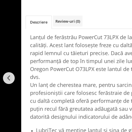
Review-uri
(0)
Descriere
Lanțul de ferăstrău PowerCut 73LPX de 
calități. Acest lant folosește freze cu dal
rapid lemnul cu tăieturi precise. Dacă av
performanță de top în timpul unei zile lun
Oregon PowerCut O73LPX este lantul de tă
dvs.
Un lanț de cherestea mare, pentru sarcini
profesioniștii care folosesc ferăstraie de
cu daltă completă oferă performanțe de 
puțin recul fără greutatea adăugată sau
datorită designului indicatorului de adâ
LubriTec vă menține lanțul și sina de 