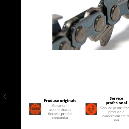
Service
Produse originale
profesional
Garantam
Service pentru to
autenticitatea
produsele
fiecarui produs
comercializate 
comandat
noi