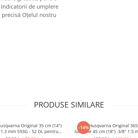
 Indicatorii de umplere
a precisă Oțelul nostru
PRODUSE SIMILARE
usqvarna Original 35 cm (14")
Lant Husqvarna Original 365,
-14%
" 1.3 mm S93G - 52 DL pentru
lungime 45 cm (18") .3/8" 1.5 
rna Original 236 , 120 Mark II
68 DL