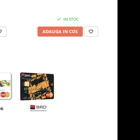
IN STOC
ADAUGA IN COS
AD