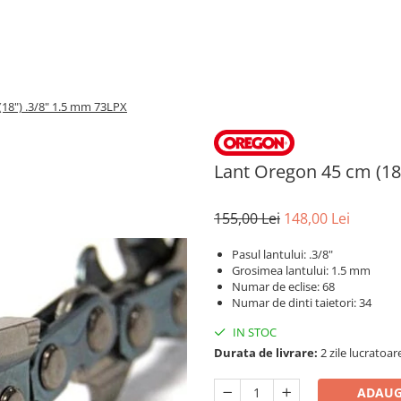
18") .3/8" 1.5 mm 73LPX
Lant Oregon 45 cm (18
155,00 Lei
148,00 Lei
Pasul lantului: .3/8"
Grosimea lantului: 1.5 mm
Numar de eclise: 68
Numar de dinti taietori: 34
IN STOC
Durata de livrare:
2 zile lucratoar
ADAUG