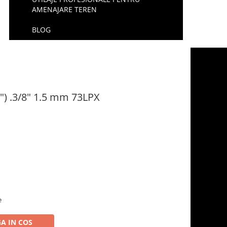
AMENAJARE TEREN
BLOG
") .3/8" 1.5 mm 73LPX
e
A IN COS