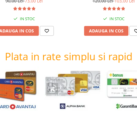
90,00 Lei
73,00 Lei
120,00 Lei
103,00 Lei
IN STOC
IN STOC
ADAUGA IN COS
ADAUGA IN COS
Plata in rate simplu si rapid