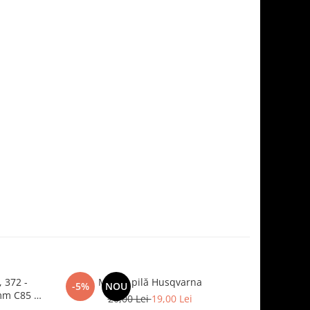
 372 -
Mâner pilă Husqvarna
Pila R
-5%
NOU
mm C85 -
20,00 Lei
19,00 Lei