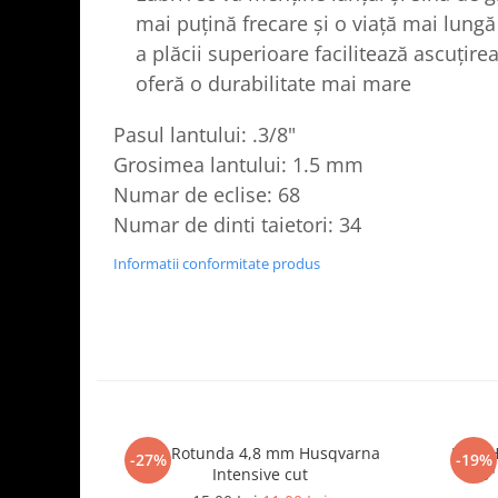
mai puțină frecare și o viață mai lungă
a plăcii superioare facilitează ascuțire
oferă o durabilitate mai mare
Pasul lantului: .3/8"
Grosimea lantului: 1.5 mm
Numar de eclise: 68
Numar de dinti taietori: 34
Informatii conformitate produs
Pila Rotunda 4,8 mm Husqvarna
Lant H
-27%
-19%
Intensive cut
.3/8
Husqva