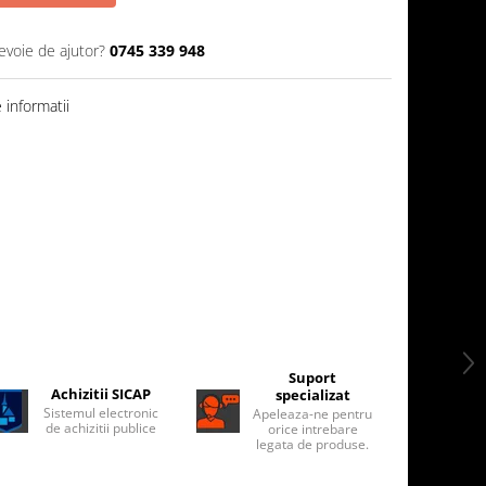
evoie de ajutor?
0745 339 948
informatii
Suport
Achizitii SICAP
specializat
Sistemul electronic
Apeleaza-ne pentru
de achizitii publice
orice intrebare
legata de produse.