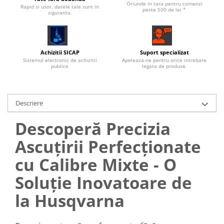
Oriunde in tara pentru comenzi
Rapid si usor, datele tale sunt in
peste 500 de lei *
siguranta.
Achizitii SICAP
Suport specializat
Sistemul electronic de achizitii
Apeleaza-ne pentru orice intrebare
publice
legata de produse.
Descriere
Descoperă Precizia
Ascuțirii Perfecționate
cu Calibre Mixte - O
Soluție Inovatoare de
la Husqvarna