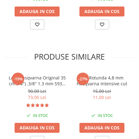
ADAUGA IN COS
ADAUGA IN COS
PRODUSE SIMILARE
Lant Husqvarna Original 35
Pila Rotunda 4,8 mm
-19%
-27%
cm (14") .3/8" 1.3 mm S93G
Husqvarna Intensive cut
- 52 DL pentru Husqvarna
90,00 Lei
15,00 Lei
Original 236 , 120 Mark II
73,00 Lei
11,00 Lei
IN STOC
IN STOC
ADAUGA IN COS
ADAUGA IN COS