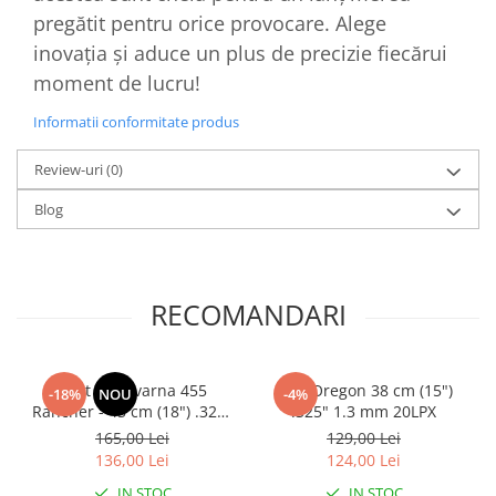
pregătit pentru orice provocare. Alege
inovația și aduce un plus de precizie fiecărui
moment de lucru!
Informatii conformitate produs
Review-uri
(0)
Blog
RECOMANDARI
Lant Husqvarna 455
Lant Oregon 38 cm (15")
-18%
NOU
-4%
Rancher - 45 cm (18") .325"
.325" 1.3 mm 20LPX
1.5 mm, H25 - 72 DL
165,00 Lei
129,00 Lei
136,00 Lei
124,00 Lei
IN STOC
IN STOC