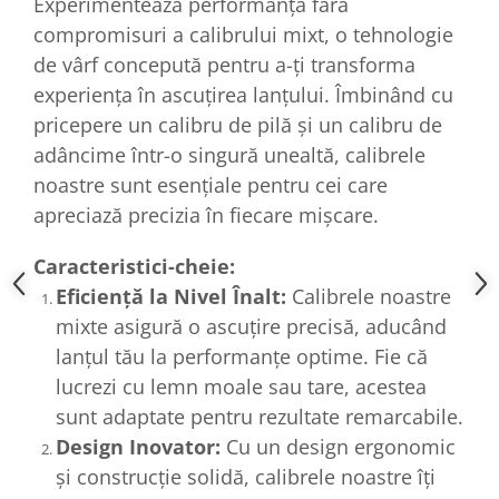
Experimentează performanța fără
compromisuri a calibrului mixt, o tehnologie
de vârf concepută pentru a-ți transforma
experiența în ascuțirea lanțului. Îmbinând cu
pricepere un calibru de pilă și un calibru de
adâncime într-o singură unealtă, calibrele
noastre sunt esențiale pentru cei care
apreciază precizia în fiecare mișcare.
Caracteristici-cheie:
Eficiență la Nivel Înalt:
Calibrele noastre
mixte asigură o ascuțire precisă, aducând
lanțul tău la performanțe optime. Fie că
lucrezi cu lemn moale sau tare, acestea
sunt adaptate pentru rezultate remarcabile.
Design Inovator:
Cu un design ergonomic
și construcție solidă, calibrele noastre îți