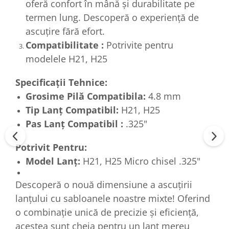
oferă confort în mână și durabilitate pe
termen lung. Descoperă o experiență de
ascuțire fără efort.
Compatibilitate :
Potrivite pentru
modelele H21, H25
Specificații Tehnice:
Grosime Pilă Compatibila:
4.8 mm
Tip Lanț Compatibil:
H21, H25
Pas Lanț Compatibil :
.325"
Potrivit Pentru:
Model Lanț:
H21, H25 Micro chisel .325"
Descoperă o nouă dimensiune a ascuțirii
lanțului cu sabloanele noastre mixte! Oferind
o combinație unică de precizie și eficiență,
acestea sunt cheia pentru un lanț mereu