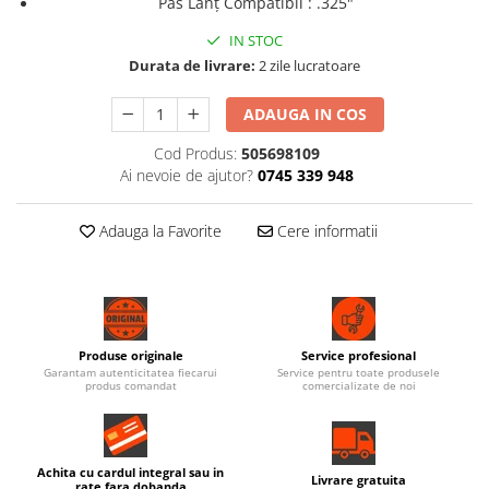
Pas Lanț Compatibil : .325"
IN STOC
Durata de livrare:
2 zile lucratoare
ADAUGA IN COS
Cod Produs:
505698109
Ai nevoie de ajutor?
0745 339 948
Adauga la Favorite
Cere informatii
Produse originale
Service profesional
Garantam autenticitatea fiecarui
Service pentru toate produsele
produs comandat
comercializate de noi
Achita cu cardul integral sau in
Livrare gratuita
rate fara dobanda