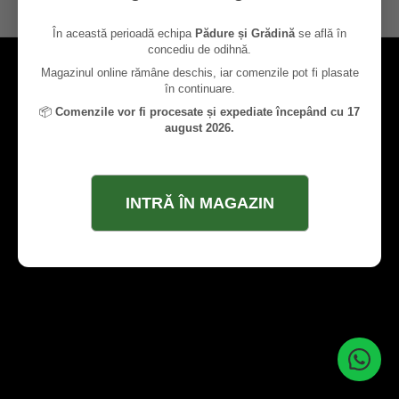
contact@paduresigradina.ro
În această perioadă echipa
Pădure și Grădină
se află în
concediu de odihnă.
Magazinul online rămâne deschis, iar comenzile pot fi plasate
în continuare.
📦
Comenzile vor fi procesate și expediate începând cu 17
august 2026.
INTRĂ ÎN MAGAZIN