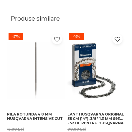
Produse similare
-27%
-19%
PILA ROTUNDA 4,8 MM
LANT HUSQVARNA ORIGINAL
M
HUSQVARNA INTENSIVE CUT
35 CM (14") .3/8" 1.3 MM S93G
- 52 DL PENTRU HUSQVARNA
ORIGINAL 236 , 120 MARK II
15,00 Lei
90,00 Lei
2