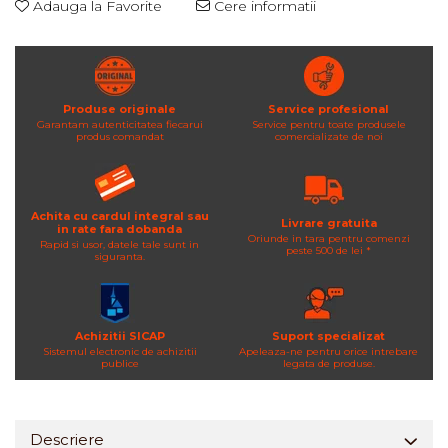
Adauga la Favorite
Cere informatii
Produse originale
Service profesional
Garantam autenticitatea fiecarui
Service pentru toate produsele
produs comandat
comercializate de noi
Achita cu cardul integral sau
Livrare gratuita
in rate fara dobanda
Oriunde in tara pentru comenzi
Rapid si usor, datele tale sunt in
peste 500 de lei *
siguranta.
Achizitii SICAP
Suport specializat
Sistemul electronic de achizitii
Apeleaza-ne pentru orice intrebare
publice
legata de produse.
Descriere