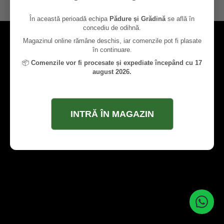
contact@paduresigradina.ro
În această perioadă echipa
Pădure și Grădină
se află în
concediu de odihnă.
Magazinul online rămâne deschis, iar comenzile pot fi plasate
în continuare.
📦
Comenzile vor fi procesate și expediate începând cu 17
august 2026.
INTRĂ ÎN MAGAZIN