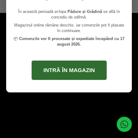
contact@paduresigradina.ro
În această perioadă echipa
Pădure și Grădină
se află în
concediu de odihnă.
Magazinul online rămâne deschis, iar comenzile pot fi plasate
în continuare.
📦
Comenzile vor fi procesate și expediate începând cu 17
august 2026.
INTRĂ ÎN MAGAZIN