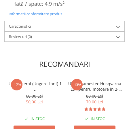
fată / spate: 4,9 m/s²
Informatii conformitate produs
Caracteristici
Review-uri
(0)
RECOMANDARI
Ulei Mineral (Ungere Lant) 1
Ulei de amestec Husqvarna
-17%
-13%
L
LS+ pentru motoare in 2-
Timpi 1 L - calitate
60,00 Lei
80,00 Lei
exceptionala
50,00 Lei
70,00 Lei
IN STOC
IN STOC