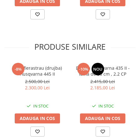
ADAUGA IN COS
ADAUGA IN COS
PRODUSE SIMILARE
Motofierastrau (drujba)
Drujba Husqvarna 435 II -
-8%
-10%
NOU
Husqvarna 445 II
lama de 38 cm , 2.2 CP
2.500,00 Lei
2.415,00 Lei
2.300,00 Lei
2.185,00 Lei
IN STOC
IN STOC
ADAUGA IN COS
ADAUGA IN COS