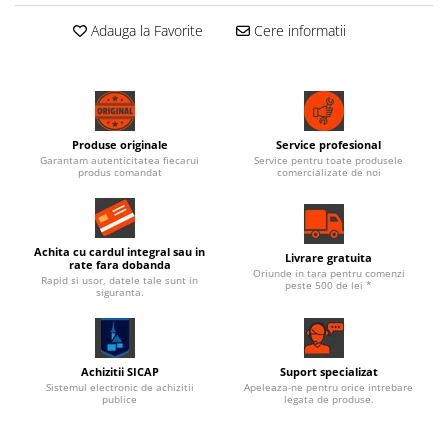
Adauga la Favorite
Cere informatii
Produse originale
Service profesional
Garantam autenticitatea fiecarui
Service pentru toate produsele
produs comandat
comercializate de noi
Achita cu cardul integral sau in
Livrare gratuita
rate fara dobanda
Oriunde in tara pentru comenzi
Rapid si usor, datele tale sunt in
peste 500 de lei *
siguranta.
Achizitii SICAP
Suport specializat
Sistemul electronic de achizitii
Apeleaza-ne pentru orice intrebare
publice
legata de produse.