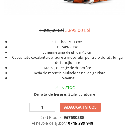
4.305,00 Lei
3.895,00 Lei
Cilindree 50,1 cm³
Putere 3 kW
Lungime sina de ghidaj 45 cm
Capacitate excelentă de răcire a motorului pentru o durată lungă
de funcționare
Marcaj direcție de doborâre
Funcţia de retenţie piuliţelor şinei de ghidare
LowVib®
IN STOC
Durata de livrare:
2 zile lucratoare
ADAUGA IN COS
Cod Produs:
967690838
Ai nevoie de ajutor?
0745 339 948