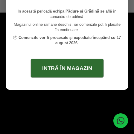
contact@paduresigradina.ro
În această perioadă echipa
Pădure și Grădină
se află în
concediu de odihnă.
Magazinul online rămâne deschis, iar comenzile pot fi plasate
în continuare.
📦
Comenzile vor fi procesate și expediate începând cu 17
august 2026.
INTRĂ ÎN MAGAZIN