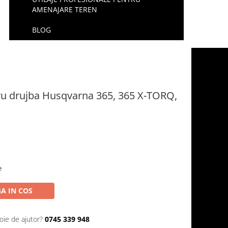
AMENAJARE TEREN
BLOG
tru drujba Husqvarna 365, 365 X-TORQ,
e
A IN COS
oie de ajutor?
0745 339 948