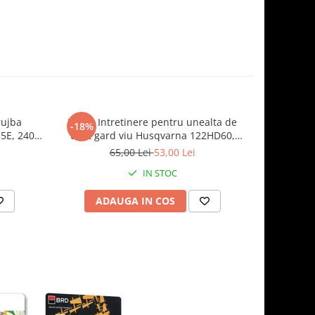
rujba
Kit de Intretinere pentru unealta de
Service K
-18%
-17%
5E, 240,
taiat gard viu Husqvarna 122HD60,
HS 139A (
122HD45, 322HD60
65,00 Lei
53,00 Lei
2
IN STOC
ADAUGA IN COS
AD