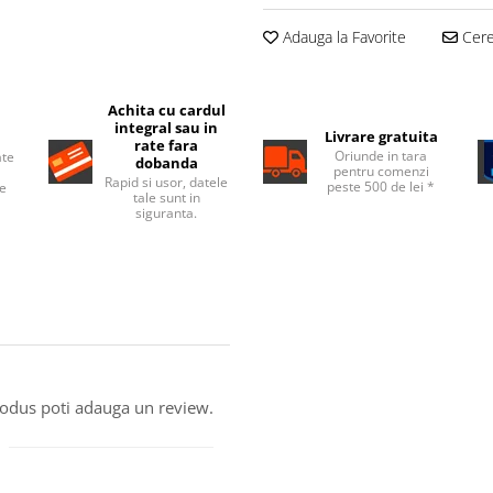
Adauga la Favorite
Cere 
Achita cu cardul
integral sau in
Livrare gratuita
rate fara
Oriunde in tara
ate
dobanda
pentru comenzi
Rapid si usor, datele
peste 500 de lei *
de
tale sunt in
siguranta.
produs poti adauga un review.