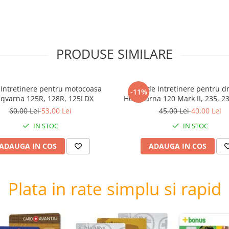
PRODUSE SIMILARE
 Intretinere pentru motocoasa
Kit de Intretinere pentru d
-11%
qvarna 125R, 128R, 125LDX
Husqvarna 120 Mark II, 235, 23
240E, 236
60,00 Lei
53,00 Lei
45,00 Lei
40,00 Lei
IN STOC
IN STOC
ADAUGA IN COS
ADAUGA IN COS
Plata in rate simplu si rapid