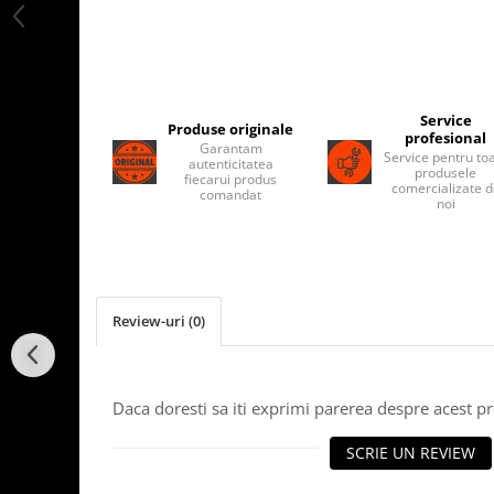
Service
Produse originale
profesional
Garantam
Service pentru to
autenticitatea
produsele
fiecarui produs
comercializate 
comandat
noi
Review-uri
(0)
Daca doresti sa iti exprimi parerea despre acest 
SCRIE UN REVIEW