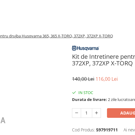
 pentru drujba Husqvarna 365, 365 X-TORQ, 372XP, 372XP X-TORQ
Kit de Intretinere pen
372XP, 372XP X-TORQ
140,00 Lei
116,00 Lei
IN STOC
Durata de livrare:
2 zile lucratoar
ADAUG
Cod Produs:
597919711
Ai nev