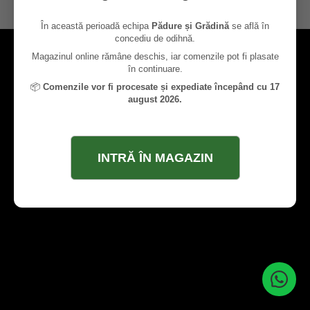
contact@paduresigradina.ro
În această perioadă echipa
Pădure și Grădină
se află în
concediu de odihnă.
Magazinul online rămâne deschis, iar comenzile pot fi plasate
în continuare.
📦
Comenzile vor fi procesate și expediate începând cu 17
august 2026.
INTRĂ ÎN MAGAZIN