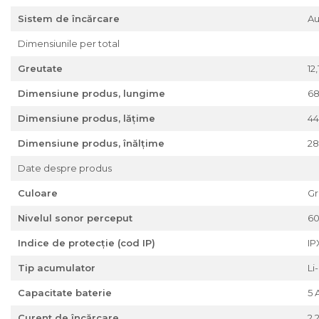
Sistem de încărcare
A
Dimensiunile per total
Greutate
12
Dimensiune produs, lungime
6
Dimensiune produs, lăţime
44
Dimensiune produs, înălţime
28
Date despre produs
Culoare
Gr
Nivelul sonor perceput
60
Indice de protecție (cod IP)
IP
Tip acumulator
Li
Capacitate baterie
5 
Curent de încărcare
2,