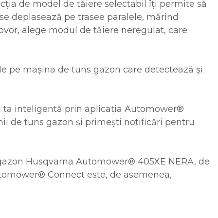
ția de model de tăiere selectabil îți permite să
 se deplasează pe trasee paralele, mărind
ovor, alege modul de tăiere neregulat, care
r de pe mașina de tuns gazon care detectează și
a ta inteligentă prin aplicația Automower®
inii de tuns gazon și primești notificări pentru
tuns gazon Husqvarna Automower® 405XE NERA, de
Automower® Connect este, de asemenea,