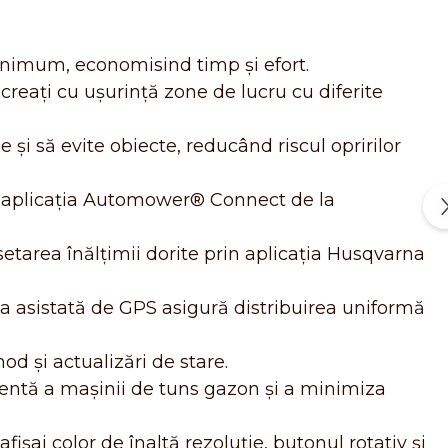
inimum, economisind timp și efort.
eați cu ușurință zone de lucru cu diferite
și să evite obiecte, reducând riscul opririlor
cu aplicația Automower® Connect de la
 setarea înălțimii dorite prin aplicația Husqvarna
ia asistată de GPS asigură distribuirea uniformă
 și actualizări de stare.
rentă a mașinii de tuns gazon și a minimiza
șaj color de înaltă rezoluție, butonul rotativ și