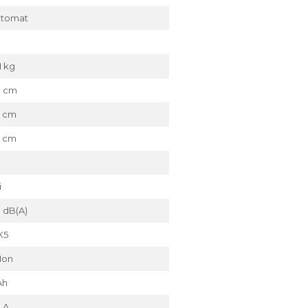
utomat
,1 kg
8 cm
 cm
 cm
i
 dB(A)
X5
-Ion
Ah
2 A