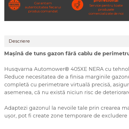
profesional
Garantam
Service pentru toate
autenticitatea fiecarui
produsele
produs comandat
comercializate de noi
Descriere
Mașină de tuns gazon fără cablu de perimetru 
Husqvarna Automower® 405XE NERA cu tehnologie
Reduce necesitatea de a finisa marginile gazonulu
completă cu perimetrare virtuală precisă, asigu
asemenea, că nu există niciun risc de deteriorare
Adaptezi gazonul la nevoile tale prin crearea ma
ușor, pot fi create zone temporare de excludere 