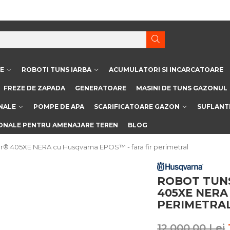
E
ROBOTI TUNS IARBA
ACUMULATORI SI INCARCATOARE
FREZE DE ZAPADA
GENERATOARE
MASINI DE TUNS GAZONUL
INALE
POMPE DE APA
SCARIFICATOARE GAZON
SUFLANT
IONALE PENTRU AMENAJARE TEREN
BLOG
® 405XE NERA cu Husqvarna EPOS™ - fara fir perimetral
ROBOT TUN
405XE NERA
PERIMETRA
12.000,00 Lei