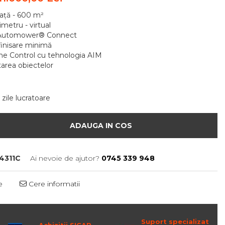
față - 600 m²
imetru - virtual
- Automower® Connect
inisare minimă
 Control cu tehnologia AIM
tarea obiectelor
 zile lucratoare
ADAUGA IN COS
4311C
Ai nevoie de ajutor?
0745 339 948
e
Cere informatii
Suport specializat