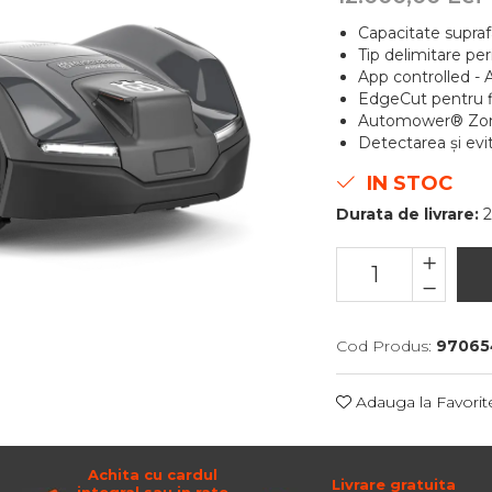
Capacitate supra
Tip delimitare per
App controlled 
EdgeCut pentru f
Automower® Zone
Detectarea și evi
IN STOC
Durata de livrare:
2
Cod Produs:
97065
Adauga la Favorit
Achita cu cardul
Livrare gratuita