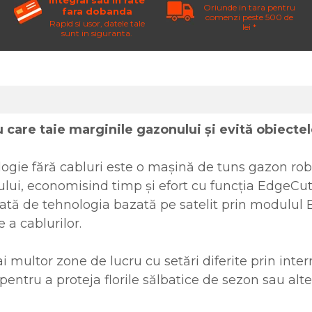
integral sau in rate
Oriunde in tara pentru
fara dobanda
comenzi peste 500 de
Rapid si usor, datele tale
lei *
sunt in siguranta.
care taie marginile gazonului și evită obiecte
 fără cabluri este o mașină de tuns gazon robot
i, economisind timp și efort cu funcția EdgeCut. O
rată de tehnologia bazată pe satelit prin modulu
 a cablurilor.
i multor zone de lucru cu setări diferite prin in
pentru a proteja florile sălbatice de sezon sau alt