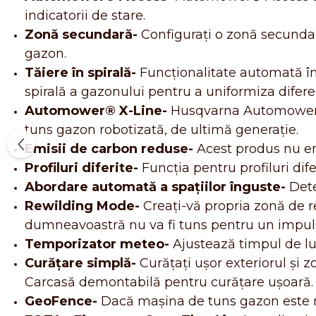
indicatorii de stare.
Zonă secundară-
Configurați o zonă secunda
gazon.
Tăiere în spirală-
Funcționalitate automată î
spirală a gazonului pentru a uniformiza diferen
Automower® X-Line-
Husqvarna Automower® 
tuns gazon robotizată, de ultimă generație.
Emisii de carbon reduse-
Acest produs nu emi
Profiluri diferite-
Funcția pentru profiluri dife
Abordare automată a spaţiilor înguste-
Dete
Rewilding Mode-
Creați-vă propria zonă de 
dumneavoastră nu va fi tuns pentru un impuls
Temporizator meteo-
Ajustează timpul de lu
Curățare simplă-
Curățați ușor exteriorul și
Carcasă demontabilă pentru curățare ușoară.
GeoFence-
Dacă mașina de tuns gazon este mut