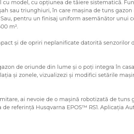
l cu model, cu opțiunea de tăiere sistematică. Func
 șah sau triunghiuri, în care mașina de tuns gazon
. Sau, pentru un finisaj uniform asemănător unui c
600 m².
mpact și de opriri neplanificate datorită senzorilo
zon de oriunde din lume și o poți integra în cas
ația și zonele, vizualizezi și modifici setările maș
delimitare, ai nevoie de o mașină robotizată de 
a de referință Husqvarna EPOS™ RS1. Aplicația 