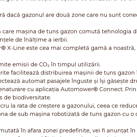
ră dacă gazonul are două zone care nu sunt conec
n care mașina de tuns gazon comută tehnologia de
țele de înălțime a ierbii.
X-Line este cea mai completă gamă a noastră, c
te emisii de CO₂ în timpul utilizării.
rite facilitează distribuirea mașinii de tuns gazon în
ctează automat pasajele înguste şi îşi găseşte dru
renaturare cu aplicația Automower® Connect. Pri
 de biodiversitate.
cru la rata de creștere a gazonului, ceea ce reduce
 zona de sub mașina robotizată de tuns gazon cu 
ată în afara zonei predefinite, vei fi anunțat în a