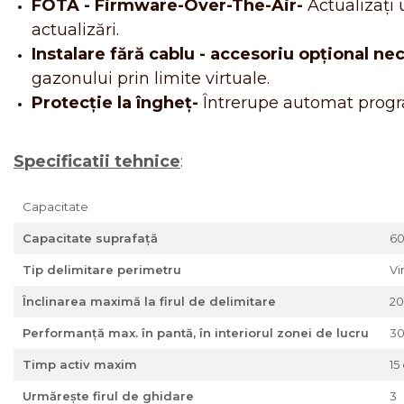
FOTA - Firmware-Over-The-Air-
Actualizați 
actualizări.
Instalare fără cablu - accesoriu opțional ne
gazonului prin limite virtuale.
Protecție la îngheț-
Întrerupe automat progra
Specificatii tehnice
:
Capacitate
Capacitate suprafață
60
Tip delimitare perimetru
Vi
Înclinarea maximă la firul de delimitare
20
Performanță max. în pantă, în interiorul zonei de lucru
30
Timp activ maxim
15
Urmărește firul de ghidare
3