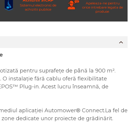
Achizitii SICAP
Apeleaza-ne pentru
Sistemul electronic de
orice intrebare legata de
achizitii publice
produse.
le
izată pentru suprafețe de până la 900 m².
 instalație fără cablu oferă flexibilitate
l EPOS™ Plug-in. Acest lucru înseamnă, de
termediul aplicației Automower® Connect.La fel de
e zone dedicate unor proiecte de grădinărit.