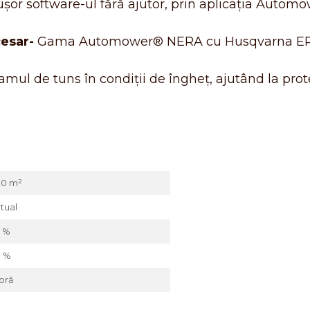
ușor software-ul fără ajutor, prin aplicația Automo
cesar-
Gama Automower® NERA cu Husqvarna EPOS™
mul de tuns în condiții de îngheț, ajutând la prot
0 m²
rtual
 %
 %
 oră