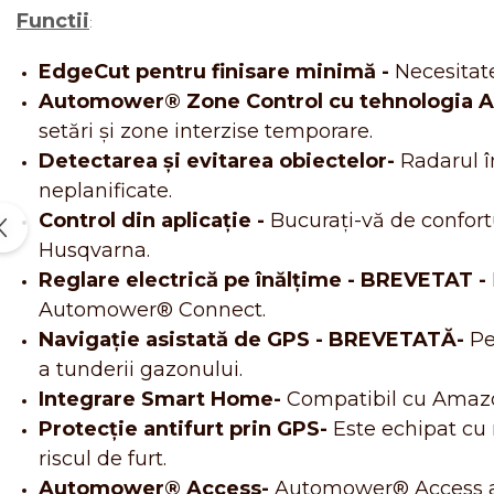
Functii
:
EdgeCut pentru finisare minimă -
Necesitat
Automower® Zone Control cu tehnologia 
setări și zone interzise temporare.
Detectarea și evitarea obiectelor-
Radarul î
neplanificate.
Control din aplicație -
Bucurați-vă de confor
Husqvarna.
Reglare electrică pe înălțime - BREVETAT -
Automower® Connect.
Navigație asistată de GPS - BREVETATĂ-
Pe
a tunderii gazonului.
Integrare Smart Home-
Compatibil cu Amazon
Protecție antifurt prin GPS-
Este echipat cu
riscul de furt.
Automower® Access-
Automower® Access asig