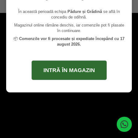
contact@paduresigradina.ro
În această perioadă echipa
Pădure și Grădină
se află în
concediu de odihnă.
Magazinul online rămâne deschis, iar comenzile pot fi plasate
în continuare.
📦
Comenzile vor fi procesate și expediate începând cu 17
august 2026.
INTRĂ ÎN MAGAZIN