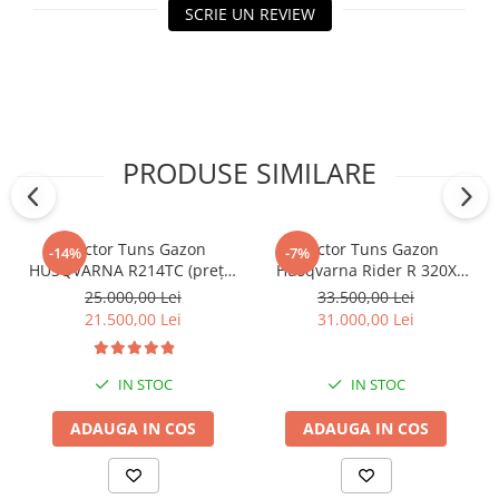
SCRIE UN REVIEW
PRODUSE SIMILARE
Tractor Tuns Gazon
Tractor Tuns Gazon
-14%
-7%
HUSQVARNA R214TC (prețul
Husqvarna Rider R 320X
include masă de tăiere)
AWD
25.000,00 Lei
33.500,00 Lei
21.500,00 Lei
31.000,00 Lei
IN STOC
IN STOC
ADAUGA IN COS
ADAUGA IN COS