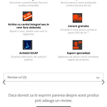
Garantam autenticitatea fiecarui
Service pentru toate produsele
produs comandat
comercializate de noi
Achita cu cardul integral sau in
Livrare gratuita
rate fara dobanda
Oriunde in tara pentru comenzi
Rapid si usor, datele tale sunt in
peste 500 de lei *
siguranta.
Achizitii SICAP
Suport specializat
Sistemul electronic de achizitii
Apeleaza-ne pentru orice intrebare
publice
legata de produse.
Review-uri
(0)
Daca doresti sa iti exprimi parerea despre acest produs
poti adauga un review.