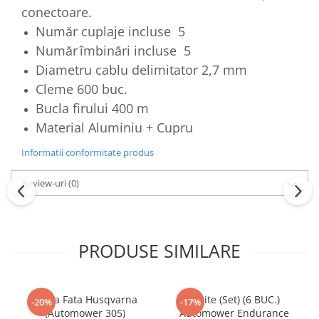
conectoare.
Număr cuplaje incluse 5
Număr îmbinări incluse 5
Diametru cablu delimitator 2,7 mm
Cleme 600 buc.
Bucla firului 400 m
Material Aluminiu + Cupru
Informatii conformitate produs
Review-uri
(0)
PRODUSE SIMILARE
Roata Fata Husqvarna
Cutite (Set) (6 BUC.)
-20%
-17%
(Automower 305)
Automower Endurance