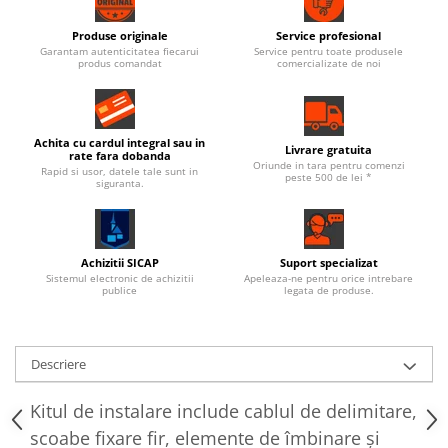
Produse originale
Service profesional
Garantam autenticitatea fiecarui
Service pentru toate produsele
produs comandat
comercializate de noi
Achita cu cardul integral sau in
Livrare gratuita
rate fara dobanda
Oriunde in tara pentru comenzi
Rapid si usor, datele tale sunt in
peste 500 de lei *
siguranta.
Achizitii SICAP
Suport specializat
Sistemul electronic de achizitii
Apeleaza-ne pentru orice intrebare
publice
legata de produse.
Descriere
Kitul de instalare include cablul de delimitare,
scoabe fixare fir, elemente de îmbinare şi