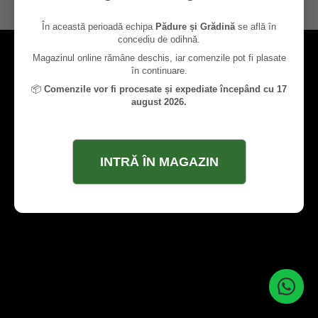
contact@paduresigradina.ro
În această perioadă echipa
Pădure și Grădină
se află în
concediu de odihnă.
Magazinul online rămâne deschis, iar comenzile pot fi plasate
în continuare.
📦
Comenzile vor fi procesate și expediate începând cu 17
august 2026.
INTRĂ ÎN MAGAZIN