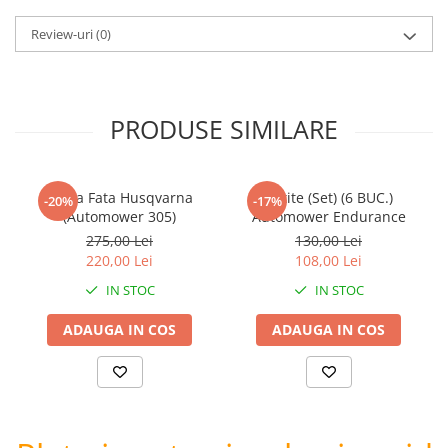
Review-uri
(0)
PRODUSE SIMILARE
Roata Fata Husqvarna
Cutite (Set) (6 BUC.)
-20%
-17%
(Automower 305)
Automower Endurance
275,00 Lei
130,00 Lei
220,00 Lei
108,00 Lei
IN STOC
IN STOC
ADAUGA IN COS
ADAUGA IN COS