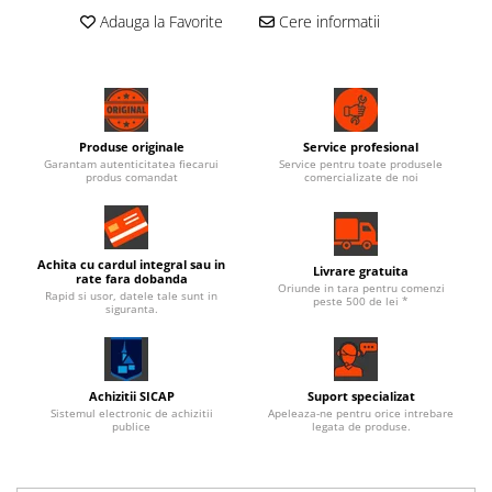
Adauga la Favorite
Cere informatii
Produse originale
Service profesional
Garantam autenticitatea fiecarui
Service pentru toate produsele
produs comandat
comercializate de noi
Achita cu cardul integral sau in
Livrare gratuita
rate fara dobanda
Oriunde in tara pentru comenzi
Rapid si usor, datele tale sunt in
peste 500 de lei *
siguranta.
Achizitii SICAP
Suport specializat
Sistemul electronic de achizitii
Apeleaza-ne pentru orice intrebare
publice
legata de produse.