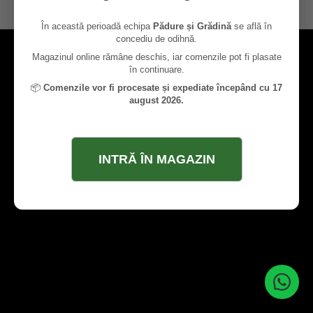
contact@paduresigradina.ro
În această perioadă echipa
Pădure și Grădină
se află în
concediu de odihnă.
Magazinul online rămâne deschis, iar comenzile pot fi plasate
în continuare.
📦
Comenzile vor fi procesate și expediate începând cu 17
august 2026.
INTRĂ ÎN MAGAZIN