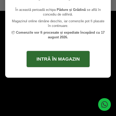
contact@paduresigradina.ro
În această perioadă echipa
Pădure și Grădină
se află în
concediu de odihnă.
Magazinul online rămâne deschis, iar comenzile pot fi plasate
în continuare.
📦
Comenzile vor fi procesate și expediate începând cu 17
august 2026.
INTRĂ ÎN MAGAZIN