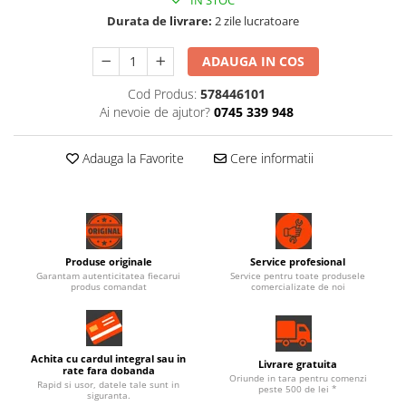
Durata de livrare:
2 zile lucratoare
ADAUGA IN COS
Cod Produs:
578446101
Ai nevoie de ajutor?
0745 339 948
Adauga la Favorite
Cere informatii
Produse originale
Service profesional
Garantam autenticitatea fiecarui
Service pentru toate produsele
produs comandat
comercializate de noi
Achita cu cardul integral sau in
Livrare gratuita
rate fara dobanda
Oriunde in tara pentru comenzi
Rapid si usor, datele tale sunt in
peste 500 de lei *
siguranta.