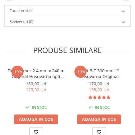
Caracteristici
Review-uri
(0)
PRODUSE SIMILARE
Fir Trimmer 2.4 mm x 240 m
Cutit 3-T 300 mm 1"
-19%
-19%
Original Husqvarna opti
Husqvarna Original
round, Portocaliu
160,00 Lei
170,00 Lei
129,00 Lei
138,00 Lei
IN STOC
IN STOC
ADAUGA IN COS
ADAUGA IN COS