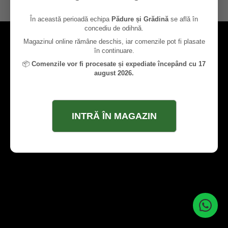
contact@paduresigradina.ro
În această perioadă echipa
Pădure și Grădină
se află în
concediu de odihnă.
Magazinul online rămâne deschis, iar comenzile pot fi plasate
în continuare.
📦
Comenzile vor fi procesate și expediate începând cu 17
august 2026.
INTRĂ ÎN MAGAZIN