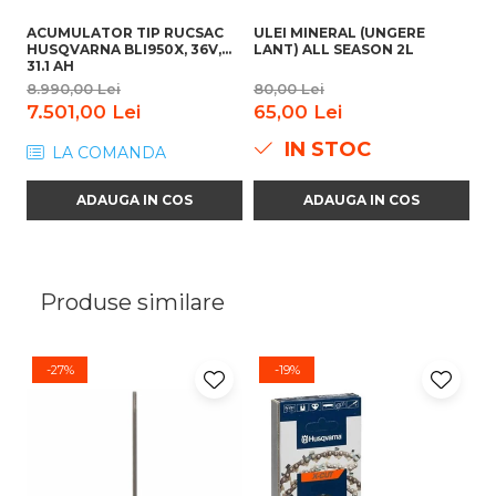
ACUMULATOR TIP RUCSAC
ULEI MINERAL (UNGERE
A
HUSQVARNA BLI950X, 36V,
LANT) ALL SEASON 2L
BL
31.1 AH
8.990,00 Lei
80,00 Lei
2.
7.501,00 Lei
65,00 Lei
2
IN STOC
LA COMANDA
ADAUGA IN COS
ADAUGA IN COS
Produse similare
-27%
-19%