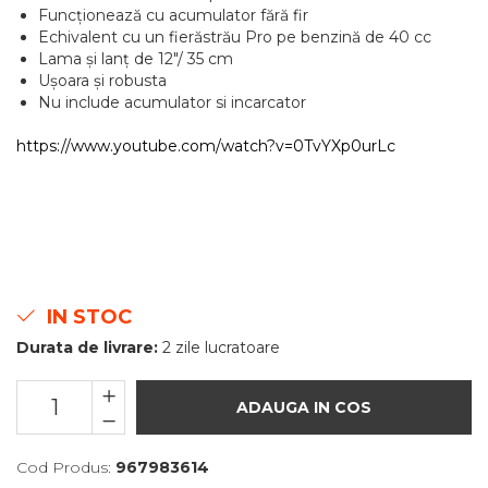
Funcționează cu acumulator fără fir
Echivalent cu un fierăstrău Pro pe benzină de 40 cc
Lama și lanț de 12"/ 35 cm
Ușoara și robusta
Nu include acumulator si incarcator
https://www.youtube.com/watch?v=0TvYXp0urLc
IN STOC
Durata de livrare:
2 zile lucratoare
ADAUGA IN COS
Cod Produs:
967983614