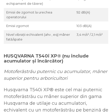
echipament de tăiere)
Emisii de zgomot la urechea
92 dB(A)
operatorului
Emisii zgomot
103 dB(A)
Nivel vibrații echivalent (ahv , eq) mâner
3,4 m/s² / 2,1 m/s²
fată/spate
HUSQVARNA T540i XP® (nu include
acumulator și încărcător)
Motoferăstrău puternic cu acumulator, mâner
superior pentru arboricultori
Husqvarna T540i XP® este cel mai puternic
motoferăstrău cu mâner superior din gama
Husqvarna de utilaje cu acumulatori,
echivalent cu un motoferăstrău pe benzină de