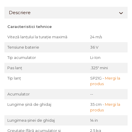
Descriere
Caracteristici tehnice
Viteză lanţului la turaţie maximă
24 m/s
Tensiune baterie
36 V
Tip acumulator
Li-Ion
Pas lanț
.325" mini
Tip lanț
SP21G -
Mergi la
produs
Acumulator
--
Lungime şină de ghidaj
35 cm -
Mergi la
produs
Lungimea şinei de ghidaj
14 in
Greutate (fără acumulator și
2,5 kg