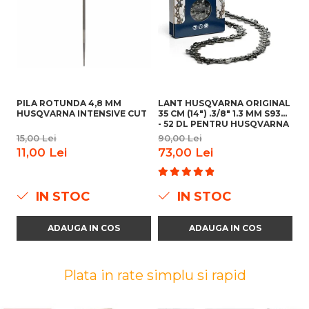
PILA ROTUNDA 4,8 MM
LANT HUSQVARNA ORIGINAL
L
HUSQVARNA INTENSIVE CUT
35 CM (14") .3/8" 1.3 MM S93G
3
- 52 DL PENTRU HUSQVARNA
(1
ORIGINAL 236 , 120 MARK II
15,00 Lei
90,00 Lei
12
11,00 Lei
73,00 Lei
1
IN STOC
IN STOC
ADAUGA IN COS
ADAUGA IN COS
Plata in rate simplu si rapid