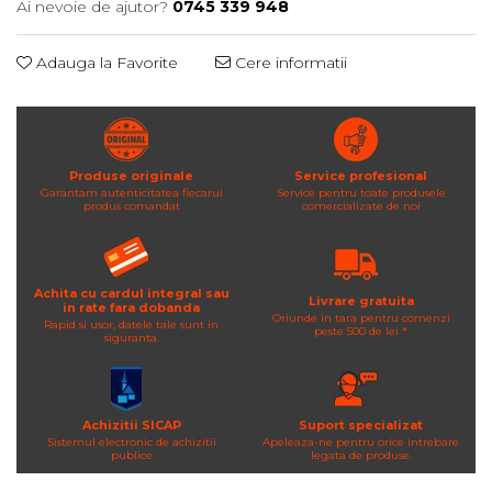
Ai nevoie de ajutor?
0745 339 948
Adauga la Favorite
Cere informatii
Produse originale
Service profesional
Garantam autenticitatea fiecarui
Service pentru toate produsele
produs comandat
comercializate de noi
Achita cu cardul integral sau
Livrare gratuita
in rate fara dobanda
Oriunde in tara pentru comenzi
Rapid si usor, datele tale sunt in
peste 500 de lei *
siguranta.
Achizitii SICAP
Suport specializat
Sistemul electronic de achizitii
Apeleaza-ne pentru orice intrebare
publice
legata de produse.