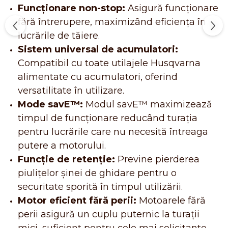
Funcționare non-stop:
Asigură funcționare
fără întrerupere, maximizând eficiența în
lucrările de tăiere.
Sistem universal de acumulatori:
Compatibil cu toate utilajele Husqvarna
alimentate cu acumulatori, oferind
versatilitate în utilizare.
Mode savE™:
Modul savE™ maximizează
timpul de funcționare reducând turația
pentru lucrările care nu necesită întreaga
putere a motorului.
Funcție de retenție:
Previne pierderea
piulițelor șinei de ghidare pentru o
securitate sporită în timpul utilizării.
Motor eficient fără perii:
Motoarele fără
perii asigură un cuplu puternic la turații