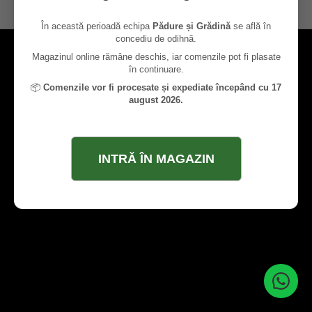
contact@paduresigradina.ro
În această perioadă echipa
Pădure și Grădină
se află în
concediu de odihnă.
Magazinul online rămâne deschis, iar comenzile pot fi plasate
în continuare.
📦
Comenzile vor fi procesate și expediate începând cu 17
august 2026.
INTRĂ ÎN MAGAZIN