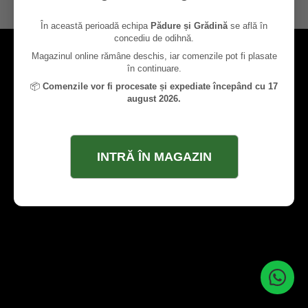
contact@paduresigradina.ro
În această perioadă echipa
Pădure și Grădină
se află în
concediu de odihnă.
Magazinul online rămâne deschis, iar comenzile pot fi plasate
în continuare.
📦
Comenzile vor fi procesate și expediate începând cu 17
august 2026.
INTRĂ ÎN MAGAZIN