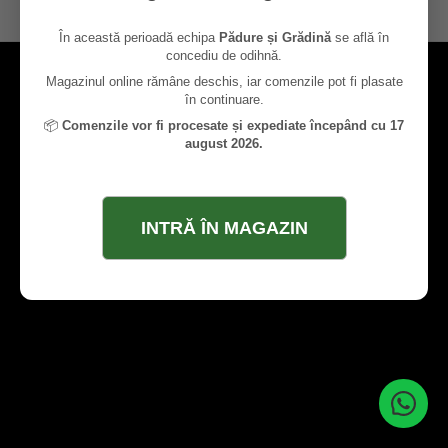
contact@paduresigradina.ro
În această perioadă echipa
Pădure și Grădină
se află în
concediu de odihnă.
Magazinul online rămâne deschis, iar comenzile pot fi plasate
în continuare.
📦
Comenzile vor fi procesate și expediate începând cu 17
august 2026.
INTRĂ ÎN MAGAZIN