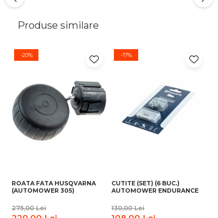
Produse similare
-20%
-17%
ROATA FATA HUSQVARNA
CUTITE (SET) (6 BUC.)
CU
(AUTOMOWER 305)
AUTOMOWER ENDURANCE
A
S
275,00 Lei
130,00 Lei
11