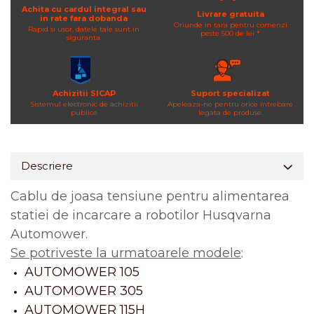
Achita cu cardul integral sau
Livrare gratuita
in rate fara dobanda
Oriunde in tara pentru comenzi
Rapid si usor, datele tale sunt in
peste 500 de lei *
siguranta.
Achizitii SICAP
Suport specializat
Sistemul electronic de achizitii
Apeleaza-ne pentru orice intrebare
publice
legata de produse.
Descriere
Cablu de joasa tensiune pentru alimentarea
statiei de incarcare a robotilor Husqvarna
Automower.
Se potriveste la urmatoarele modele
:
AUTOMOWER 105
AUTOMOWER 305
AUTOMOWER 115H