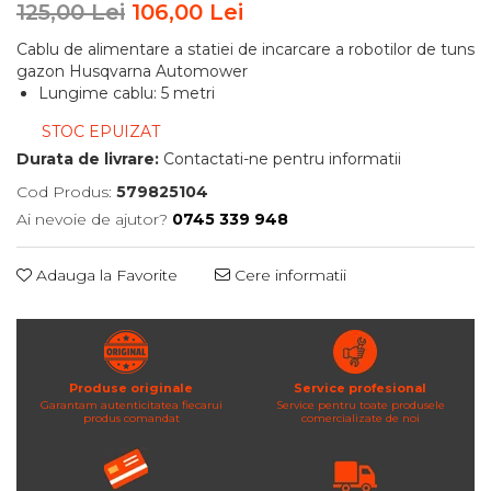
125,00 Lei
106,00 Lei
Cablu de alimentare a statiei de incarcare a robotilor de tuns
gazon Husqvarna Automower
Lungime cablu: 5 metri
STOC EPUIZAT
Durata de livrare:
Contactati-ne pentru informatii
Cod Produs:
579825104
Ai nevoie de ajutor?
0745 339 948
Adauga la Favorite
Cere informatii
Produse originale
Service profesional
Garantam autenticitatea fiecarui
Service pentru toate produsele
produs comandat
comercializate de noi