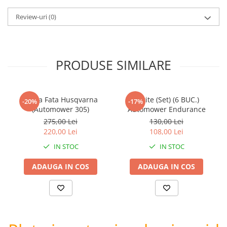
Review-uri
(0)
PRODUSE SIMILARE
Roata Fata Husqvarna
Cutite (Set) (6 BUC.)
-20%
-17%
(Automower 305)
Automower Endurance
275,00 Lei
130,00 Lei
220,00 Lei
108,00 Lei
IN STOC
IN STOC
ADAUGA IN COS
ADAUGA IN COS