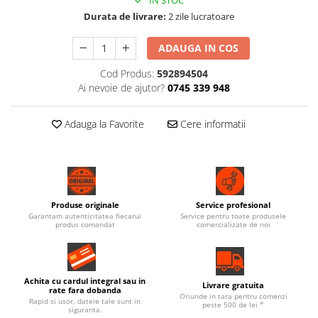
Durata de livrare:
2 zile lucratoare
ADAUGA IN COS
Cod Produs:
592894504
Ai nevoie de ajutor?
0745 339 948
Adauga la Favorite
Cere informatii
Produse originale
Service profesional
Garantam autenticitatea fiecarui
Service pentru toate produsele
produs comandat
comercializate de noi
Achita cu cardul integral sau in
Livrare gratuita
rate fara dobanda
Oriunde in tara pentru comenzi
Rapid si usor, datele tale sunt in
peste 500 de lei *
siguranta.