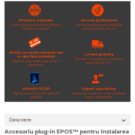
Produse originale
Service profesional
Garantam autenticitatea fiecarui
Service pentru toate produsele
produs comandat
comercializate de noi
Achita cu cardul integral sau
Livrare gratuita
in rate fara dobanda
Oriunde in tara pentru comenzi
Rapid si usor, datele tale sunt in
peste 500 de lei *
siguranta.
Achizitii SICAP
Suport specializat
Sistemul electronic de achizitii
Apeleaza-ne pentru orice intrebare
publice
legata de produse.
Descriere
Accesoriu plug-in EPOS™ pentru instalarea