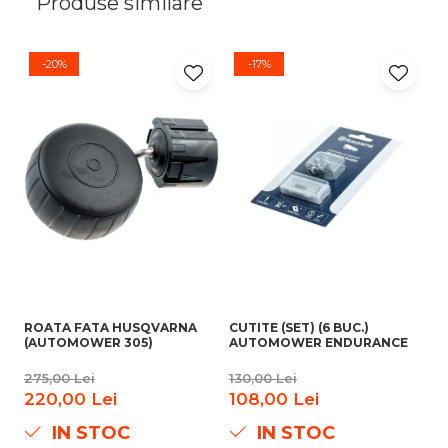
Produse similare
-20%
-17%
ROATA FATA HUSQVARNA
CUTITE (SET) (6 BUC.)
CU
(AUTOMOWER 305)
AUTOMOWER ENDURANCE
A
S
275,00 Lei
130,00 Lei
11
220,00 Lei
108,00 Lei
9
IN STOC
IN STOC