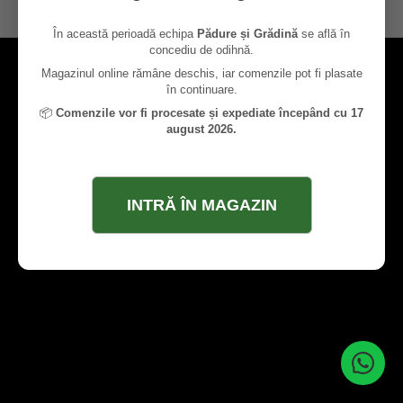
contact@paduresigradina.ro
În această perioadă echipa
Pădure și Grădină
se află în
concediu de odihnă.
Magazinul online rămâne deschis, iar comenzile pot fi plasate
în continuare.
📦
Comenzile vor fi procesate și expediate începând cu 17
august 2026.
INTRĂ ÎN MAGAZIN