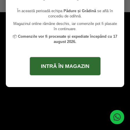
contact@paduresigradina.ro
În această perioadă echipa
Pădure și Grădină
se află în
concediu de odihnă.
Magazinul online rămâne deschis, iar comenzile pot fi plasate
în continuare.
📦
Comenzile vor fi procesate și expediate începând cu 17
august 2026.
INTRĂ ÎN MAGAZIN